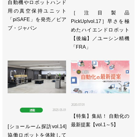
自動機やロボットハンド
用の真空保持ユニット
［注目製品
「piSAFE」を発売／ピア
PickUp!vol.17］早さを極
ブ・ジャパン
めたハイエンドロボット
【後編】／ユーシン精機
「FRA」
2020.07.01
2023.05.01
連載
【特集】集結！ 自動化の
最新提案【vol.1～5】
[ショールーム探訪vol.14]
協働ロボットを体験して