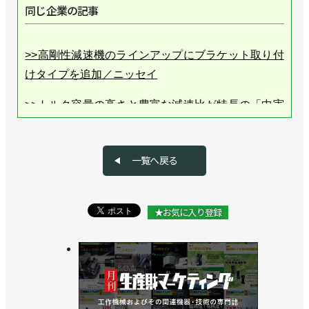
同じ企業の記事
>>高剛性減速機のラインアップにブラケット取り付
けタイプを追加／ニッセイ
>>トルク容量の高さと豊富な減速比が特長の「中実
タイプ」の減速機を発売／ニッセイ
>>[注目製品PickUp! vol.48]薄くて軽い減速機／ニッ
一覧へ戻る
セイ「UXiMO 扁平・軽量タイプ」
>>大口径中空タイプの高剛性減速機を発売／ニッセ
★お気に入り登録
イ
>>産ロボ・FA向けの高剛性な減速機を開発／ニッセ
イ