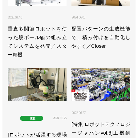
2025.03.10
2024.06.03
垂直多関節ロボットを使
配置パターンの生成機能
った段ボール箱の組み立
で、積み付けを自動化し
てシステムを発売／スタ
やすく／Closer
ー精機
2022.06.27
2024.10.25
連載
[特集 ロボットテクノロジ
ージャパンvol.6]工機到
[ロボットが活躍する現場