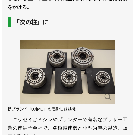
をかける。
「次の柱」に
新ブランド「UXiMO」の高剛性減速機
ニッセイはミシンやプリンターで有名なブラザー工
業の連結子会社で、各種減速機と小型歯車の製造、販