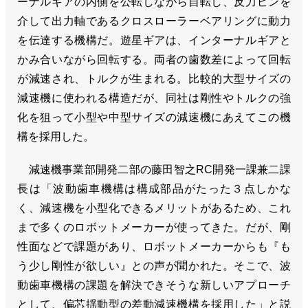
ーナルギアの内側を公転しながら自転し、反力ピンを
介して出力軸であるクロスローラーベアリングに動力
を伝達する機構だ。遊星ギアは、インターナルギアと
かみ合いながら回転する。両者の歯数差によって回転
が減速され、トルクが生まれる。比較的大型サイズの
減速機に使われる構造だが、同社は剛性やトルクの強
化を狙って小型や中型サイズの減速機にあえてこの機
構を採用した。
減速機事業部開発二部の藤田智之RC開発一課兼二課
長は「波動歯車機構は構成部品がたった３点しかな
く、減速機を小型化できるメリットがあるため、これ
まで多くのロボットメーカーが使ってきた。だが、剛
性面などで課題があり、ロボットメーカーからも『も
う少し剛性が欲しい』との声が聞かれた。そこで、波
動歯車機構の課題を解決できそうな新しいアプローチ
として、偏芯揺動型の差動減速機構を採用した」と説