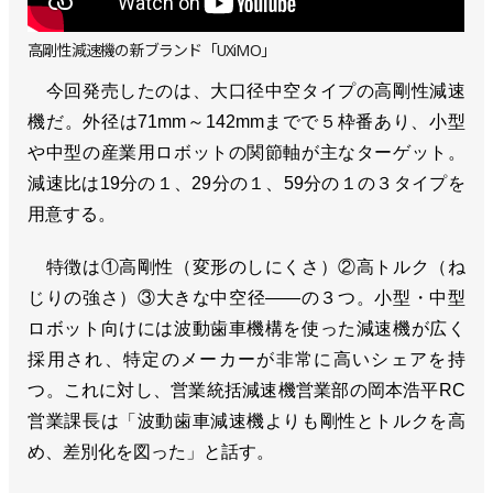
高剛性減速機の新ブランド「UXiMO」
今回発売したのは、大口径中空タイプの高剛性減速
機だ。外径は71mm～142mmまでで５枠番あり、小型
や中型の産業用ロボットの関節軸が主なターゲット。
減速比は19分の１、29分の１、59分の１の３タイプを
用意する。
特徴は①高剛性（変形のしにくさ）②高トルク（ね
じりの強さ）③大きな中空径――の３つ。小型・中型
ロボット向けには波動歯車機構を使った減速機が広く
採用され、特定のメーカーが非常に高いシェアを持
つ。これに対し、営業統括減速機営業部の岡本浩平RC
営業課長は「波動歯車減速機よりも剛性とトルクを高
め、差別化を図った」と話す。