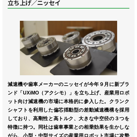
立ち上げ／ニッセイ
減速機や歯車メーカーのニッセイが今年９月に新ブラ
ンド「UXiMO（アクシモ）」を立ち上げ、産業用ロボ
ット向け減速機の市場に本格的に参入した。クランク
シャフトを利用した偏芯揺動型の差動減速機構を採用
しており、高剛性と高トルク、大きな中空径の３つを
特徴に持つ。同社は歯車事業との相乗効果を生かしな
がら、小型・中型サイズの産業用ロボット市場に攻勢