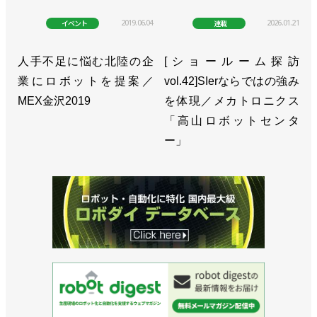
2019.06.04
2026.01.21
イベント
連載
人手不足に悩む北陸の企
[ショールーム探訪
業にロボットを提案／
vol.42]SIerならではの強み
MEX金沢2019
を体現／メカトロニクス
「高山ロボットセンタ
ー」