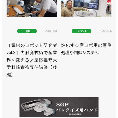
2018.11.01
2020.03.06
連載
イベント
［気鋭のロボット研究者
進化する産ロボ用の画像
vol.2］力触覚技術で産業
処理や制御システム
界を変える／慶応義塾大
学野崎貴裕専任講師【後
編】