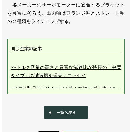
各メーカーのサーボモーターに適合するブラケット
を豊富にそろえ、出力軸はフランジ軸とストレート軸
の２種類をラインアップする。
同じ企業の記事
>>トルク容量の高さと豊富な減速比が特長の「中実
タイプ」の減速機を発売／ニッセイ
>>[注目製品PickUp! vol.48]薄くて軽い減速機／ニッ
セイ「UXiMO 扁平・軽量タイプ」
>>産ロボ市場に本格参入、減速機の新ブランド立ち
一覧へ戻る
上げ／ニッセイ
>>大口径中空タイプの高剛性減速機を発売／ニッセ