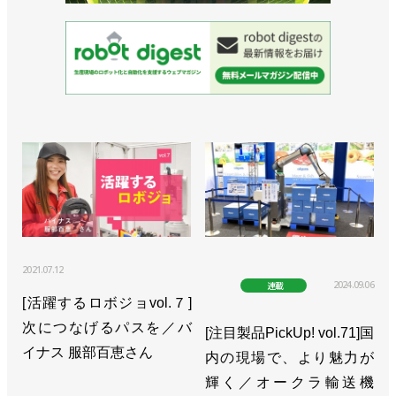
2021.07.12
2024.09.06
連載
[活躍するロボジョvol.７]
次につなげるパスを／バ
[注目製品PickUp! vol.71]国
イナス 服部百恵さん
内の現場で、より魅力が
輝く／オークラ輸送機