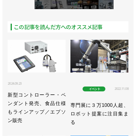
>>ドリリング・タッピングユニットの自動工具交換
オプション発売／スギノマシン
>>3Dシミュレーションソフトを発売／スギノマシン
この記事を読んだ方へのオススメ記事
>>自動化コンサルティングサービスを開始／スギノ
マシン
>>「RI事業部」発足、ロボットを中核にトータル提
案／スギノマシン
>>ロボットやAIを活用する新事業部を設立／スギノ
2024.09.23
2022.11.08
イベント
マシン
新型コントローラー・ペ
ンダント発売、食品仕様
>>洗浄や塗膜剝離などの作業負荷を大幅軽減／スギ
専門展に３万1000人超、
もラインアップ／エプソ
ノマシン
ロボット提案に注目集ま
ン販売
る
>>水に強いロボットを開発！ 機内設置で自社商品
の競争力高める／スギノマシン