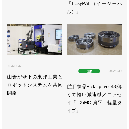
「EasyPAL（イージーパ
ル）」
2024.12.26
2022.12.14
連載
山善が傘下の東邦工業と
ロボットシステムを共同
[注目製品PickUp! vol.48]薄
開発
くて軽い減速機／ニッセ
イ「UXiMO 扁平・軽量タ
イプ」