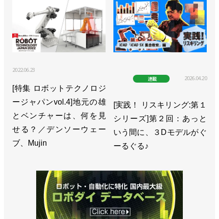
>>［注目製品PickUp! vol.9］設置面積は座布団以
下!? 500mm四方に収まるコンパクトなロボット【後
編】／スギノマシン「スイングアーム式コラムロボ
ット」
2022.06.23
2026.04.20
連載
>>［注目製品PickUp! vol.9］設置面積は座布団以
[特集 ロボットテクノロジ
下!? 500mm四方に収まるコンパクトなロボット【前
ージャパンvol.4]地元の雄
[実践！ リスキリング:第１
編】／スギノマシン「スイングアーム式コラムロボ
とベンチャーは、何を見
シリーズ]第２回：あっと
ット」
せる？／デンソーウェー
いう間に、３Dモデルがぐ
ブ、Mujin
>>原発の廃炉作業向けロボットを開発／スギノマシ
ーるぐる♪
ン