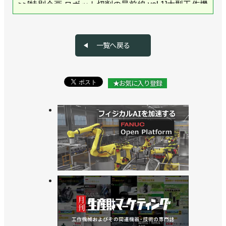
>>[特別企画 ロボット切削の最前線 vol.1]大型工作機
械を補完する“新たな選択肢”に
>>板金加工の自動化提案を本格化／スギノマシン
一覧へ戻る
>>[活躍するロボジョvol.40]バリ取りの課題をロボッ
トで解決／スギノマシン 荻野みなみさん
★お気に入り登録
>>「自動溶接は難しい」との先入観をくつがえすロ
ボットシステム／スギノマシン
>>板金向けに２種類のパッケージシステムを開発／
スギノマシン
>>ロボットでの切削加工を可能にするエンドエフェ
クターを開発／スギノマシン
>>サービスが競争力の源泉に／スギノマシン