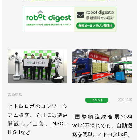
2026.04.02
2024.10.07
イベント
ヒト型ロボのコンソーシ
アム設立。７月には拠点
[国際物流総合展2024
開設も／山善、INSOL-
vol.4]不慣れでも、自動搬
HIGHなど
送を簡単に／トヨタL&F、