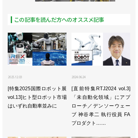
オプション発売／スギノマシン
>>3Dシミュレーションソフトを発売／スギノマシン
この記事を読んだ方へのオススメ記事
>>自動化コンサルティングサービスを開始／スギノ
マシン
>>「RI事業部」発足、ロボットを中核にトータル提
案／スギノマシン
>>洗浄や塗膜剝離などの作業負荷を大幅軽減／スギ
2025.12.03
2024.06.24
ノマシン
[特集2025国際ロボット展
[直前特集RTJ2024 vol.3]
vol.13]ヒト型ロボット市場
>>スイングアーム式ロボットの小型・軽量版を開発
「未自動化領域」にアプ
はいずれ自動車並みに
／スギノマシン
ローチ／デンソーウェー
ブ 神谷孝二 執行役員 FA
>>水に強いロボットを開発！ 機内設置で自社商品
プロダクト……
の競争力高める／スギノマシン