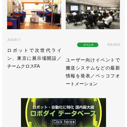
>>［注目製品PickUp! vol.9］設置面積は座布団以
下!? 500mm四方に収まるコンパクトなロボット【後
編】／スギノマシン「スイングアーム式コラムロボ
ット」
>>［注目製品PickUp! vol.9］設置面積は座布団以
2020.09.17
2026.06.03
イベント
下!? 500mm四方に収まるコンパクトなロボット【前
ロボットで次世代ライ
編】／スギノマシン「スイングアーム式コラムロボ
ン、東京に展示場開設／
ユーザー向けイベントで
ット」
チームクロスFA
搬送システムなどの最新
>>原発の廃炉作業向けロボットを開発／スギノマシ
情報を発表／ベッコフオ
ン
ートメーション