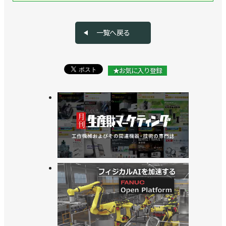
械を補完する“新たな選択肢”に
>>板金加工の自動化提案を本格化／スギノマシン
一覧へ戻る
>>[活躍するロボジョvol.40]バリ取りの課題をロボッ
トで解決／スギノマシン 荻野みなみさん
★お気に入り登録
>>「自動溶接は難しい」との先入観をくつがえすロ
ボットシステム／スギノマシン
>>板金向けに２種類のパッケージシステムを開発／
スギノマシン
>>ロボットでの切削加工を可能にするエンドエフェ
クターを開発／スギノマシン
>>サービスが競争力の源泉に／スギノマシン
>>ドリリング・タッピングユニットの自動工具交換