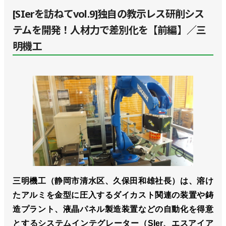
[SIerを訪ねてvol.9]独自の教示レス研削シス
テムを開発！人材力で差別化を【前編】／三
明機工
三明機工（静岡市清水区、久保田和雄社長）は、溶け
たアルミを金型に圧入するダイカスト関連の装置や鋳
造プラント、液晶パネル製造装置などの自動化を得意
とするシステムインテグレーター（SIer、エスアイア