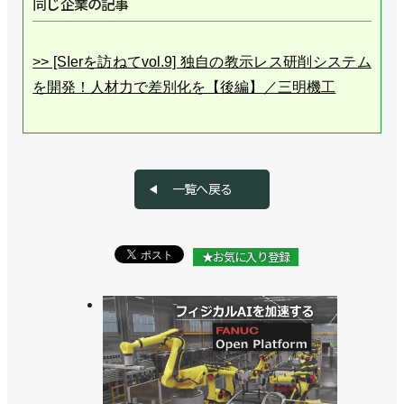
同じ企業の記事
>> [SIerを訪ねてvol.9] 独自の教示レス研削システム
を開発！人材力で差別化を【後編】／三明機工
一覧へ戻る
★お気に入り登録