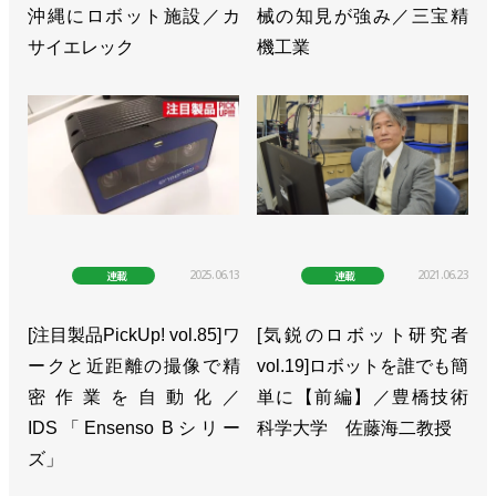
沖縄にロボット施設／カ
械の知見が強み／三宝精
サイエレック
機工業
2025.06.13
2021.06.23
連載
連載
[注目製品PickUp! vol.85]ワ
[気鋭のロボット研究者
ークと近距離の撮像で精
vol.19]ロボットを誰でも簡
密作業を自動化／
単に【前編】／豊橋技術
IDS「Ensenso Bシリー
科学大学 佐藤海二教授
ズ」