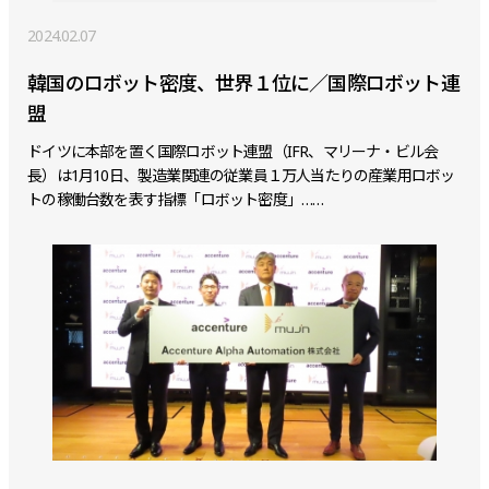
2024.02.07
韓国のロボット密度、世界１位に／国際ロボット連
盟
ドイツに本部を置く国際ロボット連盟（IFR、マリーナ・ビル会
長）は1月10日、製造業関連の従業員１万人当たりの産業用ロボッ
トの稼働台数を表す指標「ロボット密度」……