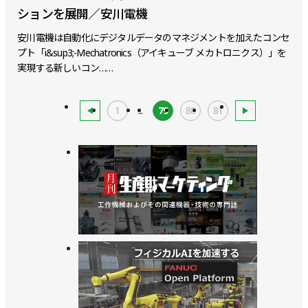
ションを展開／安川電機
安川電機は自動化にデジタルデータのマネジメントを加えたコンセ
プト「i&sup3;-Mechatronics（アイキューブ メカトロニクス）」を
実現する新しいコン……
1
...
79
80
81