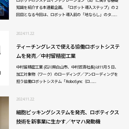
ロボットのシステムインテグレーション（SI）に関する基礎
知識を紹介する本連載企画。「ロボット導入ステップ」の２
回目となる今回は、ロボット導入前の「地ならし」のタ……
2024.11.22
ティーチングレスで使える協働ロボットシステ
ムを発売／中村留精密工業
中村留精密工業 (石川県白山市、中村匠吾社長)は11月５日、
加工対象物（ワーク）のローディング／アンローディングを
担う協働ロボットシステム「RoboSync（ロ……
2024.11.22
細胞ピッキングシステムを発売、ロボティクス
技術を新事業に生かす／ヤマハ発動機