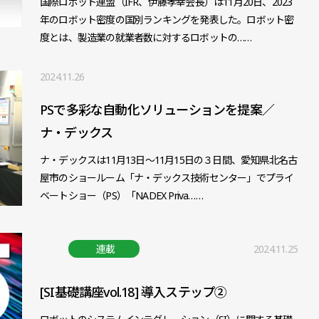
国際ロボット連盟（IFR、伊藤孝幸会長）は11月20日、2023
年のロボット密度の国別ランキングを発表した。ロボット密
度とは、製造業の就業者数に対するロボットの……
2024.11.26
PSで多彩な自動化ソリューションを提案／
ナ・デックス
ナ・デックスは11月13日～11月15日の３日間、愛知県北名古
屋市のショールーム「ナ・デックス技術センター」でプライ
ベートショー（PS）「NADEX Priva……
連載
2024.11.25
[SI基礎講座vol.18] 導入ステップ②