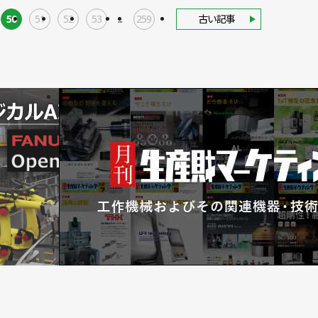
50
51
52
53
...
259
古い記事