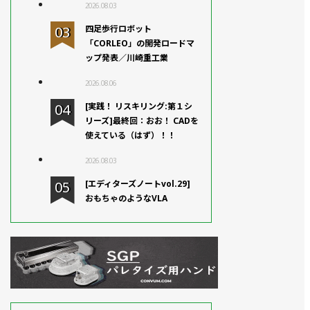
2026.08.03
四足歩行ロボット
「CORLEO」の開発ロードマ
ップ発表／川崎重工業
2026.08.06
[実践！ リスキリング:第１シ
リーズ]最終回：おお！ CADを
使えている（はず）！！
2026.08.03
[エディターズノートvol.29]
おもちゃのようなVLA