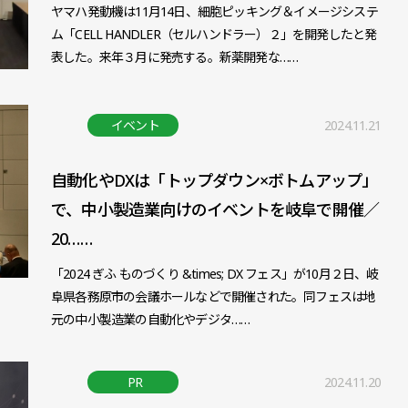
ヤマハ発動機は11月14日、細胞ピッキング＆イメージシステ
ム「CELL HANDLER（セルハンドラー）２」を開発したと発
表した。来年３月に発売する。新薬開発な……
イベント
2024.11.21
自動化やDXは「トップダウン×ボトムアップ」
で、中小製造業向けのイベントを岐阜で開催／
20……
「2024 ぎふ ものづくり &times; DX フェス」が10月２日、岐
阜県各務原市の会議ホールなどで開催された。同フェスは地
元の中小製造業の自動化やデジタ……
PR
2024.11.20