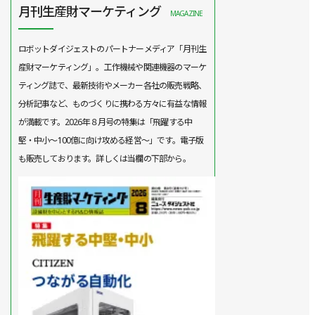
月刊生産財マーケティング
MAGAZINE
ロボットダイジェストのパートナーメディア「月刊生
産財マーケティング」。工作機械や関連機器のマーケ
ティング誌で、最新技術やメーカー各社の販売戦略、
分析記事など、ものづくりに携わる方々に有益な情報
が満載です。2026年８月号の特集は「飛躍する中
堅・中小～100億に向け攻める経営～」です。電子版
も販売しております。詳しくは当欄の下部から。