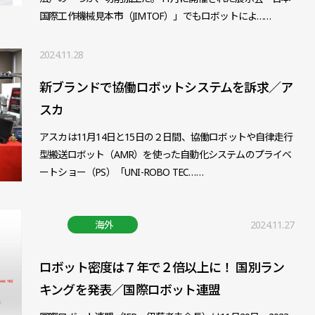
国際工作機械見本市（JIMTOF）」でもロボットによ……
2024.11.28
新ブランドで協働ロボットシステムを訴求／ア
スカ
アスカは11月14日と15日の２日間、協働ロボットや自律走行
型搬送ロボット（AMR）を使った自動化システムのプライベ
ートショー（PS）「UNI-ROBO TEC……
海外
2024.11.27
ロボット密度は７年で２倍以上に！ 国別ラン
キングを発表／国際ロボット連盟