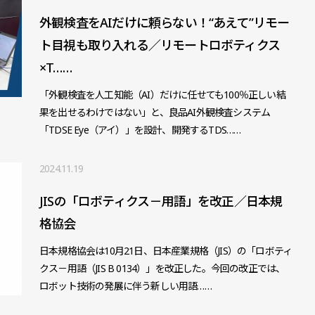
外観検査をAIだけに頼らない！“あえて”リモー
ト目視も取り入れる／リモートロボティクス
×T……
「外観検査を人工知能（AI）だけに任せても100％正しい結
果を出せるわけではない」と、良品AI外観検査システム
「TDSE Eye（アイ）」を設計、開発するTDS……
2024.11.19
JISの「ロボティクス－用語」を改正／日本規
格協会
日本規格協会は10月21日、日本産業規格（JIS）の「ロボティ
クス－用語（JIS B 0134）」を改正した。今回の改正では、
ロボット技術の発展に伴う新しい用語……