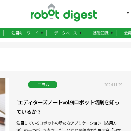
注目キーワード
データベース
基礎知識
会
コラム
2024.11.29
[エディターズノートvol.9]ロボット切削を知っ
ているか？
注目しているロボットの新たなアプリケーション（応用方
法）の一つが、切削加工だ。11月に開催された展示会「日本