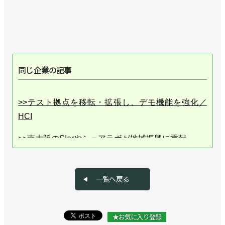
同じ企業の記事
>>テスト拠点を移転・拡張し、デモ機能を強化／
HCI
>>南大阪のSIerやシェアラボが地域振興に貢献
>>埼玉にショールーム併設営業所を開設、東日本市
場を開拓／HCI
一覧へ戻る
>>埼玉営業所を開設し、配膳ロボットなど提案／
HCI
★お気に入り登録