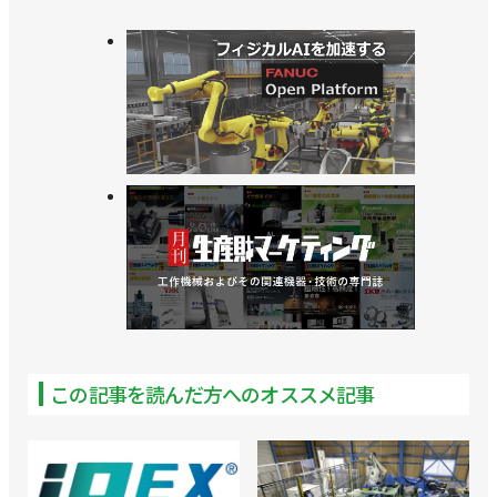
>>中国プードゥーと提携し清掃ロボットを販売、工
場にも提案／HCI
>>大型ロボットのテスト施設をオープン／HCI
>> [ショールーム探訪vol.5]関西最大規模の総合ショ
ールーム【後編】／HCI「ロボット・AIラボ、ロボ
ットセンター、ロボハウス」
>>[ショールーム探訪vol.5]関西最大規模の総合ショ
ールーム【前編】／HCI「ロボット・AIラボ、ロボ
ットセンター、ロボハウス」
>>HCIロボット・AIラボってどんなところ？／HCI
この記事を読んだ方へのオススメ記事
>>商業施設内にロボットショールーム!? 大阪で11月
に開設／HCI
>>SIerが中小企業向けに導入支援コンサル開始／