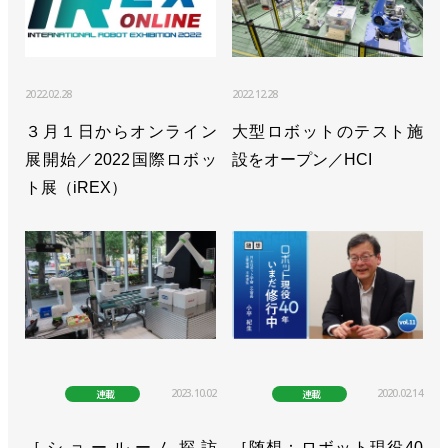
HCI
>>食品産業向けにロボットシステムを提案／HCI
2022.02.28
2022.12.28
>>［SIerを訪ねてvol.4］地元企業のロボット普及の
３月１日からオンライン
大型ロボットのテスト施
起点に【後編】／HCI
展開始／2022国際ロボッ
設をオープン／HCI
ト展（iREX）
>>［SIerを訪ねてvol.4］地元企業のロボット普及の
起点に【前編】／HCI
2023.10.02
2020.02.14
連載
連載
［ショールーム探訪
［随想：ロボット現役40