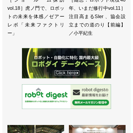
vol.18］虎ノ門で、ロボッ
年、いまだ修行中vol.11］
トの未来を体感／ゼアー
注目高まるSIer 、協会設
レボ「未来ファクトリ
立までの道のり【前編】
ー」
／小平紀生