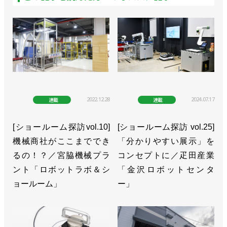
2022.12.28
2024.07.17
連載
連載
[ショールーム探訪vol.10]
[ショールーム探訪 vol.25]
機械商社がここまででき
「分かりやすい展示」を
るの！？／宮脇機械プラ
コンセプトに／疋田産業
ント「ロボットラボ＆シ
「金沢ロボットセンタ
ョールーム」
ー」