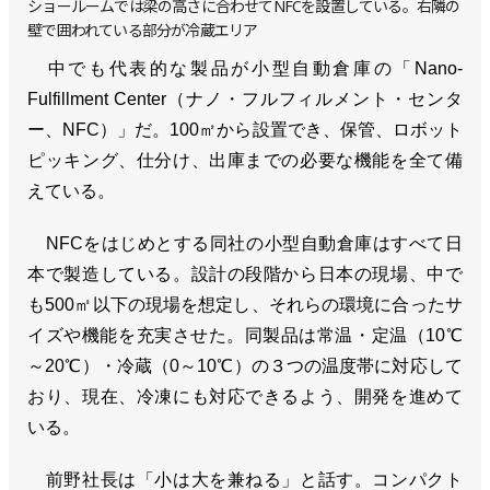
ショールームでは梁の高さに合わせてNFCを設置している。右隣の
壁で囲われている部分が冷蔵エリア
中でも代表的な製品が小型自動倉庫の「Nano-
Fulfillment Center（ナノ・フルフィルメント・センタ
ー、NFC）」だ。100㎡から設置でき、保管、ロボット
ピッキング、仕分け、出庫までの必要な機能を全て備
えている。
NFCをはじめとする同社の小型自動倉庫はすべて日
本で製造している。設計の段階から日本の現場、中で
も500㎡以下の現場を想定し、それらの環境に合ったサ
イズや機能を充実させた。同製品は常温・定温（10℃
～20℃）・冷蔵（0～10℃）の３つの温度帯に対応して
おり、現在、冷凍にも対応できるよう、開発を進めて
いる。
前野社長は「小は大を兼ねる」と話す。コンパクト