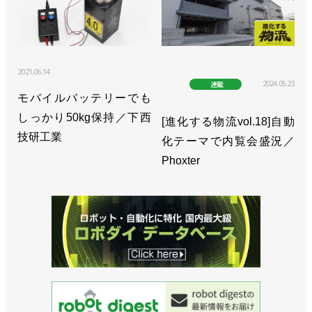
2021.06.14
2024.05.23
連載
モバイルバッテリーでも
しっかり50kg保持／下西
[進化する物流vol.18]自動
技研工業
化テーマで内覧会盛況／
Phoxter