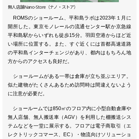
無人店舗Nano-Store（ナノ・ストア）
ROMSのショールーム、平和島ラボは2023年１月に
開所した。東京モノレールの流通センター駅か京急線
平和島駅からいずれも徒歩15分。羽田空港からほど近
い場所に位置する。また、すぐ近くには首都高速道路
の平和島インターチェンジがあり、都内はもちろん地
方からのアクセスも良好だ。
ショールームがある一帯は倉庫が立ち並ぶエリア。
似た建物がたくさんあるため訪問時は間違えないよう
に注意が必要だ。
ショールームでは850㎡のフロア内に小型自動倉庫や
無人店舗、無人搬送車（AGV）を利用した棚搬送シス
テムなどを一堂に展示する。フロアは電子商取引（エ
レクトリックコマース、EC）・物流向けソリューショ