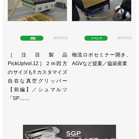
2019.04.22
2019.07.22
連載
イベント
［注目製品
物流ロボセミナー開き、
PickUp!vol.12］２m四方
AGVなど提案／協栄産業
のサイズも‼ カスタマイズ
自在な真空グリッパー
【前編】／シュマルツ
「SP……