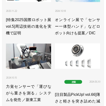
2025.11.22
2024.10.18
[特集2025国際ロボット展
オンライン展で「センサ
vol.5]周辺技術の進化を実
ー一体型ハンド」などロ
機で証明
ボット向けも提案／DIC
2024.10.15
2024.05.30
連載
力覚センサーで「運びな
がら重さを測る」システ
[注目製品PickUp! vol.66]薄
ムを発売 ／新東工業
さと軽さを突き詰めた減