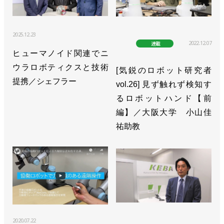
2025.12.23
2022.12.07
連載
ヒューマノイド関連でニ
ウラロボティクスと技術
[気鋭のロボット研究者
提携／シェフラー
vol.26] 見ず触れず検知す
るロボットハンド【前
編】／大阪大学 小山佳
祐助教
2020.07.22