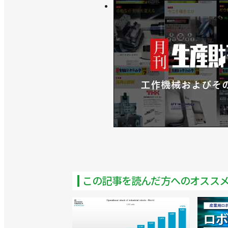
>>過去最多の48社が出展、名古屋で
>>７月下旬にウインクあいちで「ロボ
システムインテグレータ協会
>>SIer’s Dayが初の和歌山開催／
>>副会長が５人体制に／日本ロボット
>>SIer向け商品説明会、画像認識
会
>>ロボットSIer向け商品説明会を
会
この記事を読んだ方へのオスス
>>ロボットの導入・運用をより簡単に
>>今年度最初のSIer’s Dayを兵