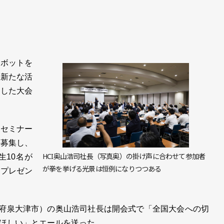
ボットを
の新たな活
とした大会
セミナー
を募集し、
HCI奥山浩司社長（写真奥）の掛け声に合わせて参加者
生10名が
が拳を挙げる光景は恒例になりつつある
をプレゼン
府泉大津市）の奥山浩司社長は開会式で「全国大会への切
ほしい」とエールを送った。