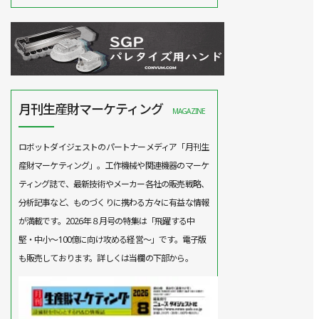
月刊生産財マーケティング
MAGAZINE
ロボットダイジェストのパートナーメディア「月刊生
産財マーケティング」。工作機械や関連機器のマーケ
ティング誌で、最新技術やメーカー各社の販売戦略、
分析記事など、ものづくりに携わる方々に有益な情報
が満載です。2026年８月号の特集は「飛躍する中
堅・中小～100億に向け攻める経営～」です。電子版
も販売しております。詳しくは当欄の下部から。