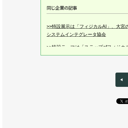
同じ企業の記事
>>特設展示は「フィジカルAI」、大
システムインテグレータ協会
>>特設テーマは「ステップofフィジ
テグレータ協会
>>「高校生ロボットSIリーグ」の参
レータ協会、愛知県
>>兵庫で初開催、特設企画は「接合」
>>ロボットアイデア甲子園、岐阜高専
>>【年頭所感】日本ロボットシステム
>>ロボットアイデア甲子園大阪大会で