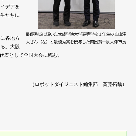
アイデアを
学生たちに
最優秀賞に輝いた太成学院大学高等学校１年生の若山湊
館に各地方
大さん（左）と最優秀賞を授与した南出賢一泉大津市長
する。大阪
代表として全国大会に臨む。
（ロボットダイジェスト編集部 斉藤拓哉）