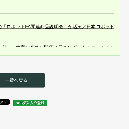
宮の「ロボットFA関連商品説明会」が活況／日本ロボット
カルAI」、大宮で初めて開催／日本ロボットシステムイン
加校とサポーターを募集／日本ロボットシステムインテグ
一覧へ戻る
／日本ロボットシステムインテグレータ協会
の鳥本さんが日本一に輝く
★お気に入り登録
インテグレータ協会 久保田和雄会長
熱戦／日本ロボットシステムインテグレータ協会