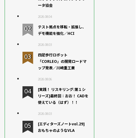
ータ協会
2026.08.04
テスト拠点を移転・拡張し、
デモ機能を強化／HCI
2026.08.03
四足歩行ロボット
「CORLEO」の開発ロードマ
ップ発表／川崎重工業
2026.08.06
[実践！ リスキリング:第１シ
リーズ]最終回：おお！ CADを
使えている（はず）！！
2026.08.03
[エディターズノートvol.29]
おもちゃのようなVLA