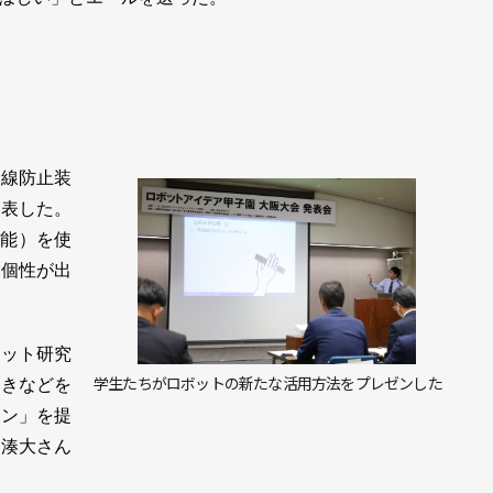
線防止装
発表した。
知能）を使
の個性が出
ット研究
学生たちがロボットの新たな活用方法をプレゼンした
焼きなどを
マン」を提
山湊大さん