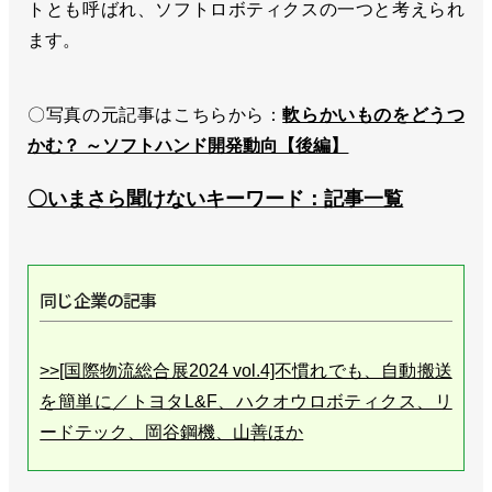
トとも呼ばれ、ソフトロボティクスの一つと考えられ
ます。
〇写真の元記事はこちらから：
軟らかいものをどうつ
かむ？ ～ソフトハンド開発動向【後編】
〇いまさら聞けないキーワード：記事一覧
同じ企業の記事
>>[国際物流総合展2024 vol.4]不慣れでも、自動搬送
を簡単に／トヨタL&F、ハクオウロボティクス、リ
ードテック、岡谷鋼機、山善ほか