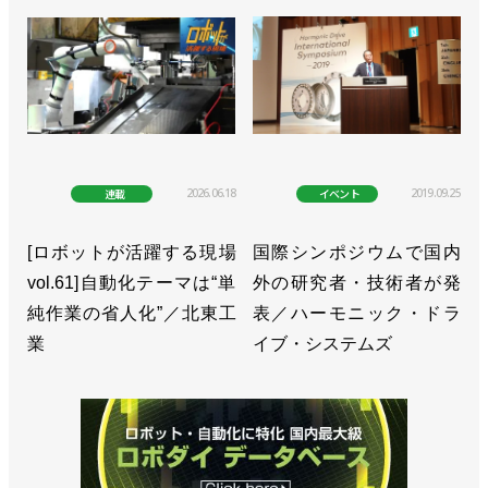
2026.06.18
2019.09.25
連載
イベント
[ロボットが活躍する現場
国際シンポジウムで国内
vol.61]自動化テーマは“単
外の研究者・技術者が発
純作業の省人化”／北東工
表／ハーモニック・ドラ
業
イブ・システムズ