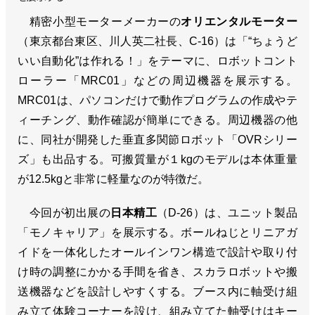
精密小型モーターメーカーの
オリエンタルモーター
（東京都台東区、川人英二社長、C-16）は「“ちょうど
いい自動化”は作れる！」をテーマに、ロボットコント
ローラー「MRC01」などの周辺機器を展示する。
MRC01は、パソコンだけで動作プログラムの作成やテ
ィーチング、動作確認が簡単にできる。周辺機器の他
に、同社が開発した垂直多関節ロボット「OVRシリー
ズ」も出品する。可搬質量が１kgのモデルは本体重量
が12.5kgと非常に軽量なのが特徴だ。
今回が初出展の
日本精工
（D-26）は、ユニット製品
「モノキャリア」を展示する。ボールねじとリニアガ
イドを一体化したオールインワン構造で設計や取り付
け時の調整にかかる手間を省き、スカラロボットや搬
送機器などを設計しやすくする。ブース内に軸受け組
み立て体験コーナーを設け、組み立てた軸受けはキー