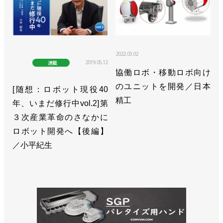
2022.03.02
2019.05.12
連載
協働ロボ・移動ロボ向け
のユニットを開発／日本
[随想：ロボット現役40
精工
年、いまだ修行中vol.2]第
３次産業革命のさなかに
ロボット開発へ【後編】
／小平紀生