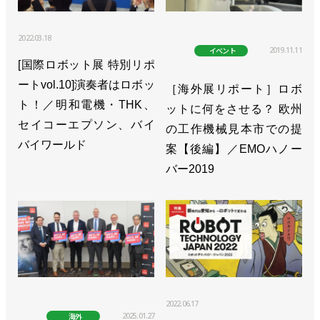
ファナック 稲葉清典 専務執行役員
2022.03.18
>> [特集 ロボットテクノロジージャパンvol.2]世界に
2019.11.11
イベント
[国際ロボット展 特別リポ
誇れるロボット産業拠点／大村秀章愛知県知事
ートvol.10]演奏者はロボッ
［海外展リポート］ロボ
>>[特別企画 新ロボット展 in 愛知 vol.8]一歩先行く
ト！／明和電機・THK、
ットに何をさせる？ 欧州
ロボとは？
セイコーエプソン、バイ
の工作機械見本市での提
バイワールド
案【後編】／EMOハノー
バー2019
2022.06.17
2025.01.27
海外