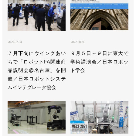
2025.07.04
2022.08.24
７月下旬にウインクあい
９月５日～９日に東大で
ちで「ロボットFA関連商
学術講演会／日本ロボッ
品説明会@名古屋」を開
ト学会
催／日本ロボットシステ
ムインテグレータ協会