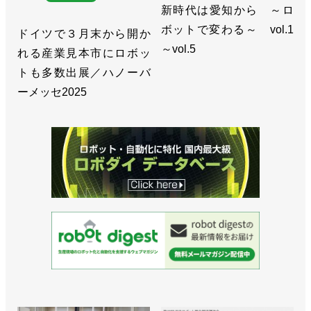
新時代は愛知から ～ロ
ボットで変わる～ vol.1
ドイツで３月末から開か
～vol.5
れる産業見本市にロボッ
トも多数出展／ハノーバ
ーメッセ2025