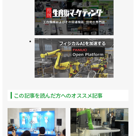
>> [特集 ロボットテクノロジージャパンvol.7]これを
見に行く
>> [特集 ロボットテクノロジージャパンvol.6]工機到
来！ 見どころは「ロボ×工作機械」
>>[特集 ロボットテクノロジージャパンvol.5]協業の
結晶をリアルでPR／スターテクノ
>> [特集 ロボットテクノロジージャパンvol.4]地元の
雄とベンチャーは、何を見せる？／デンソーウェー
ブ、Mujin
この記事を読んだ方へのオススメ記事
>> [特集 ロボットテクノロジージャパンvol.3②]多様
なニーズに向き合う／安川電機 小川昌寛 取締役専
務執行役員 ロボット事業部長
>> [特集 ロボットテクノロジージャパンvol.3①]簡単
なロボットあります まずは触ってみませんか？／