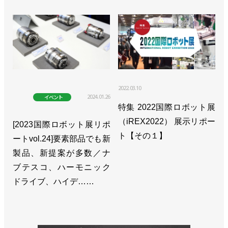
2022.03.10
2024.01.26
イベント
特集 2022国際ロボット展
（iREX2022） 展示リポー
[2023国際ロボット展リポ
ト【その１】
ートvol.24]要素部品でも新
製品、新提案が多数／ナ
ブテスコ、ハーモニック
ドライブ、ハイデ……