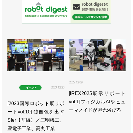
2025.12.09
2023.12.20
イベント
[iREX2025展示リポート
vol.1]フィジカルAIやヒュ
[2023国際ロボット展リポ
ーマノイドが脚光浴びる
ートvol.10] 独自色を出す
SIer【前編】／三明機工、
豊電子工業、高丸工業