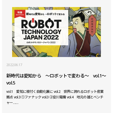
2022.06.17
新時代は愛知から ～ロボットで変わる～ vol.1～
vol.5
vol.1 愛知に根付く自動化展に vol.2 世界に誇れるロボット産業
拠点 vol.3 ①ファナック vol.3 ②安川電機 vol.4 地元の雄とベンチ
ャー……