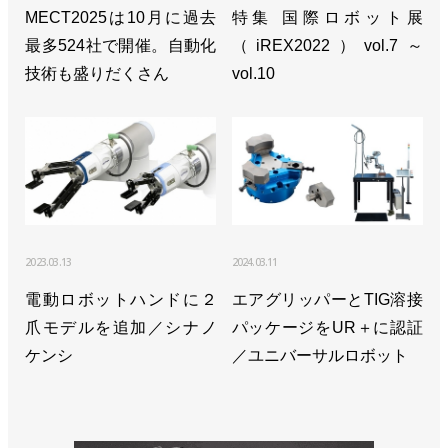
MECT2025は10月に過去
特集 国際ロボット展
最多524社で開催。自動化
（iREX2022）vol.7～
技術も盛りだくさん
vol.10
2023.03.13
2024.03.11
電動ロボットハンドに２
エアグリッパーとTIG溶接
爪モデルを追加／シナノ
パッケージをUR＋に認証
ケンシ
／ユニバーサルロボット