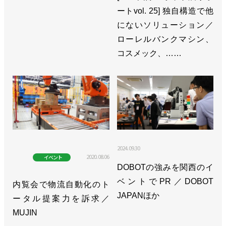
ートvol. 25] 独自構造で他
にないソリューション／
ローレルバンクマシン、
コスメック、……
2024.09.30
2020.08.06
イベント
DOBOTの強みを関西のイ
ベントでPR／DOBOT
内覧会で物流自動化のト
JAPANほか
ータル提案力を訴求／
MUJIN