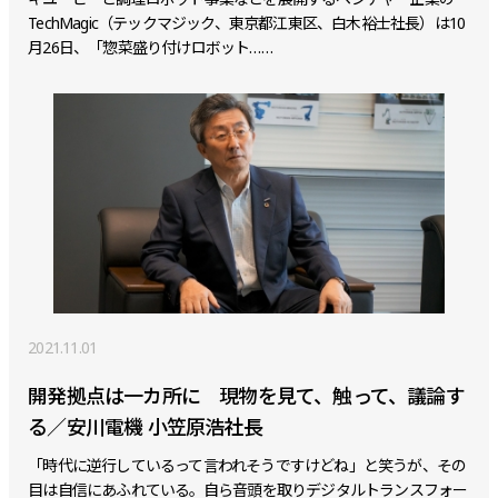
TechMagic（テックマジック、東京都江東区、白木裕士社長）は10
月26日、「惣菜盛り付けロボット……
2021.11.01
開発拠点は一カ所に 現物を見て、触って、議論す
る／安川電機 小笠原浩社長
「時代に逆行しているって言われそうですけどね」と笑うが、その
目は自信にあふれている――。自ら音頭を取りデジタルトランスフォー