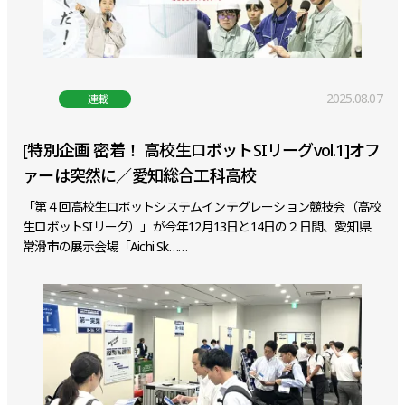
2025.08.07
連載
[特別企画 密着！ 高校生ロボットSIリーグvol.1]オフ
ァーは突然に／愛知総合工科高校
「第４回高校生ロボットシステムインテグレーション競技会（高校
生ロボットSIリーグ）」が今年12月13日と14日の２日間、愛知県
常滑市の展示会場「Aichi Sk……