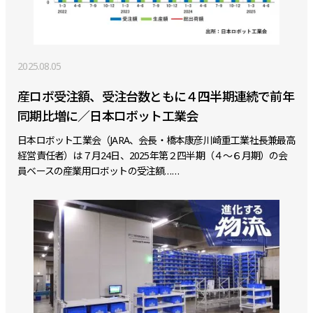
2025.08.05
産ロボ受注額、受注台数ともに４四半期連続で前年
同期比増に／日本ロボット工業会
日本ロボット工業会（JARA、会長・橋本康彦川崎重工業社長兼最高
経営責任者）は７月24日、2025年第２四半期（４～６月期）の会
員ベースの産業用ロボットの受注額……