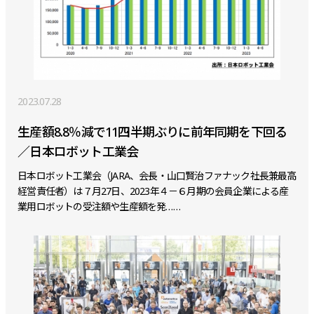
2023.07.28
生産額8.8％減で11四半期ぶりに前年同期を下回る
／日本ロボット工業会
日本ロボット工業会（JARA、会長・山口賢治ファナック社長兼最高
経営責任者）は７月27日、2023年４－６月期の会員企業による産
業用ロボットの受注額や生産額を発……