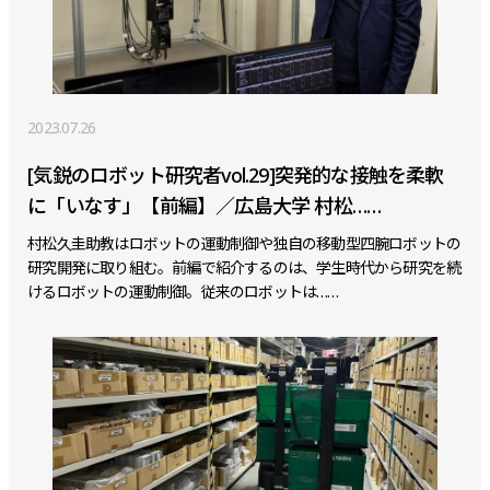
2023.07.26
[気鋭のロボット研究者vol.29]突発的な接触を柔軟
に「いなす」【前編】／広島大学 村松……
村松久圭助教はロボットの運動制御や独自の移動型四腕ロボットの
研究開発に取り組む。前編で紹介するのは、学生時代から研究を続
けるロボットの運動制御。従来のロボットは……