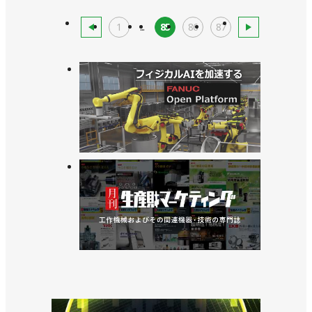
1
...
85
86
87