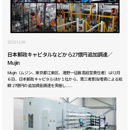
2023.12.06
日本郵政キャピタルなどから27億円追加調達／
Mujin
Mujin（ムジン、東京都江東区、滝野一征最高経営責任者）は12月
６日、日本郵政キャピタルほか１社から、第三者割当増資による総
額 27億円の追加資金調達を実施し……