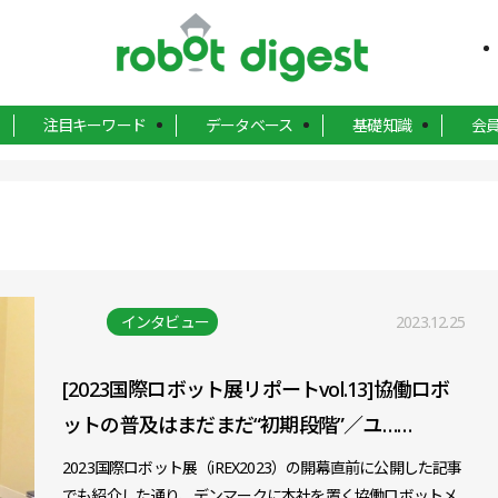
注目キーワード
データベース
基礎知識
会
インタビュー
2023.12.25
[2023国際ロボット展リポートvol.13]協働ロボ
ットの普及はまだまだ“初期段階”／ユ……
2023国際ロボット展（iREX2023）の開幕直前に公開した記事
でも紹介した通り、デンマークに本社を置く協働ロボットメ