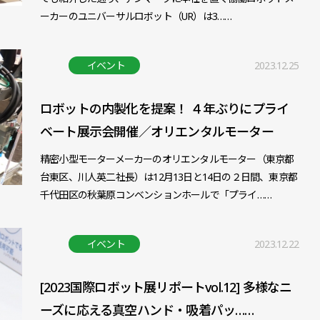
ーカーのユニバーサルロボット（UR）は3……
イベント
2023.12.25
ロボットの内製化を提案！ ４年ぶりにプライ
ベート展示会開催／オリエンタルモーター
精密小型モーターメーカーのオリエンタルモーター（東京都
台東区、川人英二社長）は12月13日と14日の２日間、東京都
千代田区の秋葉原コンベンションホールで「プライ……
イベント
2023.12.22
[2023国際ロボット展リポートvol.12] 多様なニ
ーズに応える真空ハンド・吸着パッ……