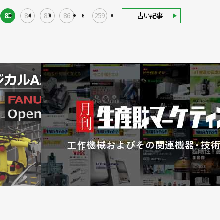
83
84
85
86
...
259
古い記事