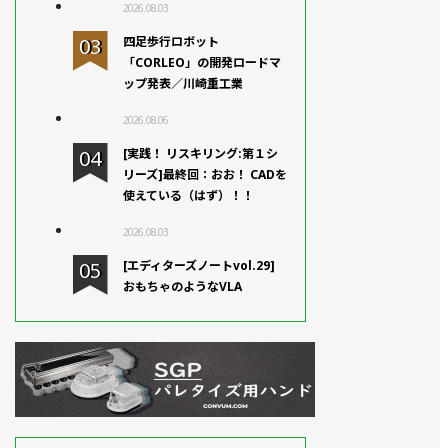
2026.08.03
四足歩行ロボット
「CORLEO」の開発ロードマ
ップ発表／川崎重工業
2026.08.06
[実践！ リスキリング:第１シ
リーズ]最終回：おお！ CADを
使えている（はず）！！
2026.08.03
[エディターズノートvol.29]
おもちゃのようなVLA