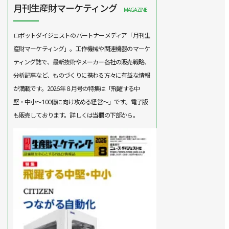
月刊生産財マーケティング
MAGAZINE
ロボットダイジェストのパートナーメディア「月刊生
産財マーケティング」。工作機械や関連機器のマーケ
ティング誌で、最新技術やメーカー各社の販売戦略、
分析記事など、ものづくりに携わる方々に有益な情報
が満載です。2026年８月号の特集は「飛躍する中
堅・中小～100億に向け攻める経営～」です。電子版
も販売しております。詳しくは当欄の下部から。