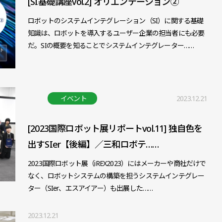
[SI基礎講座vol.2] オリエンテーション②
ロボットのシステムインテグレーション（SI）に関する基礎
知識は、ロボットを導入するユーザー企業の担当者にも必要
だ。SIの概要を知ることでシステムインテグレーター……
イベント
2023.12.21
[2023国際ロボット展リポートvol.11] 独自色を
出すSIer【後編】／三和ロボテ……
2023国際ロボット展（iREX2023）にはメーカーや商社だけで
なく、ロボットシステムの構築を担うシステムインテグレー
ター（SIer、エスアイアー）も出展した……
2023.12.21