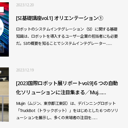
2023.12.20
[SI基礎講座vol.1] オリエンテーション①
ロボットのシステムインテグレーション（SI）に関する基礎
知識は、ロボットを導入するユーザー企業の担当者にも必要
だ。SIの概要を知ることでシステムインテグレーター……
2023.12.19
[2023国際ロボット展リポートvol.9]６つの自動
化ソリューションに注目集まる／Muj……
Mujin（ムジン、東京都江東区）は、デバンニングロボット
「TruckBot（トラックボット）」をはじめとした６つのソリ
ューションを展示し、多くの来場者の注目を……