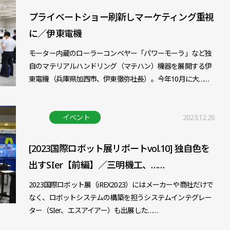
プライベートショー刷新しマーケティング重視
に／伊東電機
モーター内蔵のローラーコンベヤー「パワーモーラ」など独
自のマテリアルハンドリング（マテハン）機器を展開する伊
東電機（兵庫県加西市、伊東徹弥社長）。今年10月に大……
イベント
2023.12.20
[2023国際ロボット展リポートvol.10] 独自色を
出すSIer【前編】／三明機工、……
2023国際ロボット展（iREX2023）にはメーカーや商社だけで
なく、ロボットシステムの構築を担うシステムインテグレー
ター（SIer、エスアイアー）も出展した……