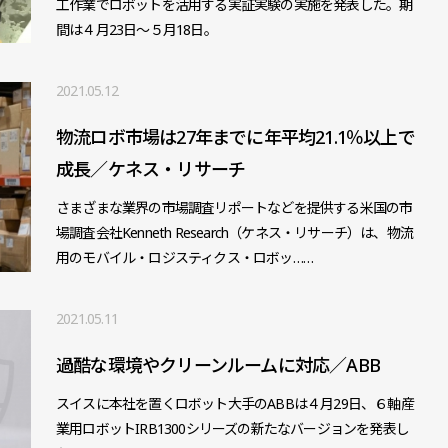
工作業でロボットを活用する実証実験の実施を発表した。期
間は４月23日～５月18日。
2021.05.12
物流ロボ市場は27年までに年平均21.1％以上で
成長／ケネス・リサーチ
さまざまな業界の市場調査リポートなどを提供する米国の市
場調査会社Kenneth Research（ケネス・リサーチ）は、物流
用のモバイル・ロジスティクス・ロボッ……
2021.05.11
過酷な環境やクリーンルームに対応／ABB
スイスに本社を置くロボット大手のABBは４月29日、６軸産
業用ロボットIRB1300シリーズの新たなバージョンを発表し