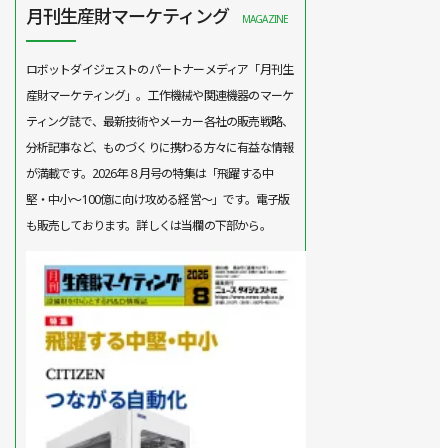
月刊生産財マーケティング
MAGAZINE
ロボットダイジェストのパートナーメディア「月刊生
産財マーケティング」。工作機械や関連機器のマーケ
ティング誌で、最新技術やメーカー各社の販売戦略、
分析記事など、ものづくりに携わる方々に有益な情報
が満載です。2026年８月号の特集は「飛躍する中
堅・中小～100億に向け攻める経営～」です。電子版
も販売しております。詳しくは当欄の下部から。