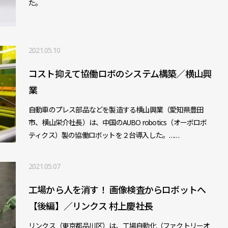
た。
2021.05.10
コスト抑えて協働ロボのシステム構築／横山興
業
自動車のプレス部品などを製造する横山興業（愛知県豊田
市、横山栄介社長）は、中国のAUBO robotics（オーボロボ
ティクス）製の協働ロボットを２台導入した。……
2021.05.07
工場から人を消す！ 画像検査からロボットへ
【後編】／リンクス 村上慶社長
リンクス（東京都品川区）は、工場自動化（ファクトリーオ