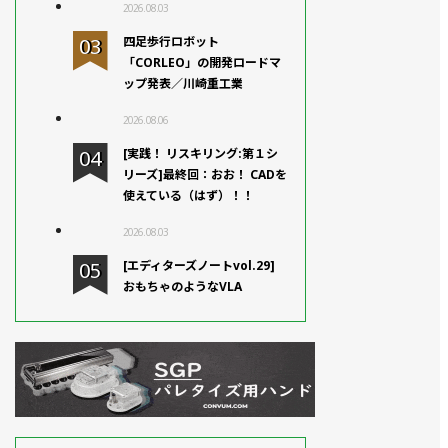
2026.08.03
四足歩行ロボット
「CORLEO」の開発ロードマ
ップ発表／川崎重工業
2026.08.06
[実践！ リスキリング:第１シ
リーズ]最終回：おお！ CADを
使えている（はず）！！
2026.08.03
[エディターズノートvol.29]
おもちゃのようなVLA