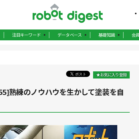
注目キーワード
データベース
基礎知識
会
★お気に入り登録
.55]熟練のノウハウを生かして塗装を自