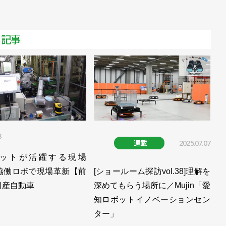
メ記事
8
連載
2025.07.07
ットが活躍する現場
9］協働ロボで現場革新【前
[ショールーム探訪vol.38]理解を
日産自動車
深めてもらう場所に／Mujin「愛
知ロボットイノベーションセン
ター」