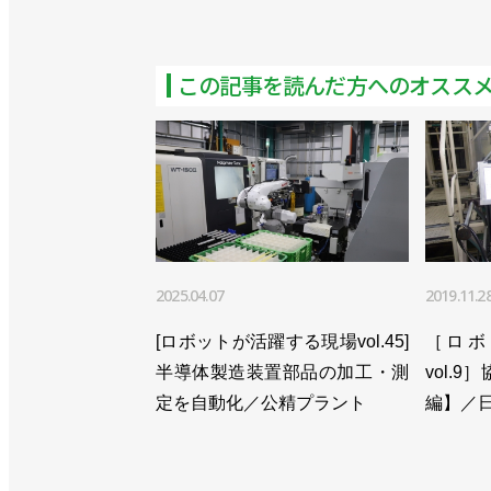
この記事を読んだ方へのオスス
2025.04.07
2019.11.2
[ロボットが活躍する現場vol.45]
［ロボ
半導体製造装置部品の加工・測
vol.
定を自動化／公精プラント
編】／