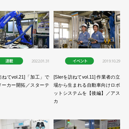
連載
2022.01.31
イベント
2019.10.29
を訪ねてvol.21]「加工」で
[SIerを訪ねてvol.11] 作業者の立
メーカー開拓／スターテ
場から生まれる自動車向けロボ
ットシステムを【後編】／アス
カ