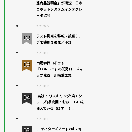
連商品説明会」が活況／日本
ロボットシステムインテグレ
ータ協会
2026.08.04
テスト拠点を移転・拡張し、
デモ機能を強化／HCI
2026.08.03
四足歩行ロボット
「CORLEO」の開発ロードマ
ップ発表／川崎重工業
2026.08.06
[実践！ リスキリング:第１シ
リーズ]最終回：おお！ CADを
使えている（はず）！！
2026.08.03
[エディターズノートvol.29]