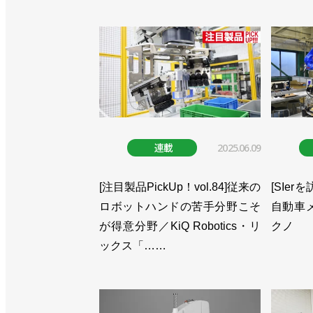
連載
2025.06.09
[注目製品PickUp！vol.84]従来の
[SIer
ロボットハンドの苦手分野こそ
自動車
が得意分野／KiQ Robotics・リ
クノ
ックス「……