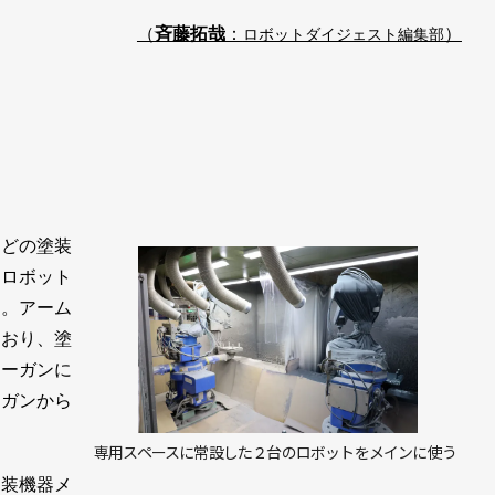
（
斉藤拓哉
：
）
ロボットダイジェスト編集部
どの塗装
節ロボット
た。アーム
ており、塗
レーガンに
ーガンから
専用スペースに常設した２台のロボットをメインに使う
装機器メ