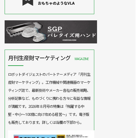
おもちゃのようなVLA
月刊生産財マーケティング
MAGAZINE
ロボットダイジェストのパートナーメディア「月刊生
産財マーケティング」。工作機械や関連機器のマーケ
ティング誌で、最新技術やメーカー各社の販売戦略、
分析記事など、ものづくりに携わる方々に有益な情報
が満載です。2026年８月号の特集は「飛躍する中
堅・中小～100億に向け攻める経営～」です。電子版
も販売しております。詳しくは当欄の下部から。