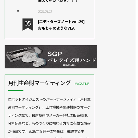
使えている（はず）！！
2026.08.03
[エディターズノートvol.29]
おもちゃのようなVLA
月刊生産財マーケティング
MAGAZINE
ロボットダイジェストのパートナーメディア「月刊生
産財マーケティング」。工作機械や関連機器のマーケ
ティング誌で、最新技術やメーカー各社の販売戦略、
分析記事など、ものづくりに携わる方々に有益な情報
が満載です。2026年８月号の特集は「飛躍する中