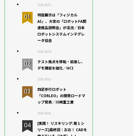
2026.08.05
特設展示は「フィジカル
AI」、大宮の「ロボットFA関
連商品説明会」が活況／日本
ロボットシステムインテグレ
ータ協会
2026.08.04
テスト拠点を移転・拡張し、
デモ機能を強化／HCI
2026.08.03
四足歩行ロボット
「CORLEO」の開発ロードマ
ップ発表／川崎重工業
2026.08.06
[実践！ リスキリング:第１シ
リーズ]最終回：おお！ CADを