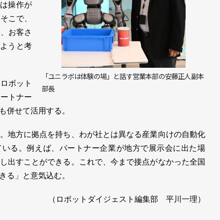
では操作が
。そこで、
し、お客さ
しようと考
「ユニラボは体験の場」と話す営業本部の安藤正人副本
ロボット
部長
パートナー
も併せて活用する。
。地方に拠点を持ち、わが社とは異なる産業向けの自動化
している。例えば、パートナー企業が地方で展示会に出た場
し出すことができる。これで、今まで接点がなかった全国
きる」と意気込む。
（ロボットダイジェスト編集部 平川一理）