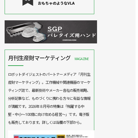
おもちゃのようなVLA
月刊生産財マーケティング
MAGAZINE
ロボットダイジェストのパートナーメディア「月刊生
産財マーケティング」。工作機械や関連機器のマーケ
ティング誌で、最新技術やメーカー各社の販売戦略、
分析記事など、ものづくりに携わる方々に有益な情報
が満載です。2026年８月号の特集は「飛躍する中
堅・中小～100億に向け攻める経営～」です。電子版
も販売しております。詳しくは当欄の下部から。