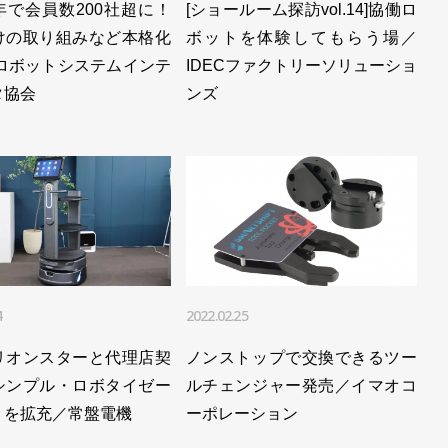
年で会員数200社超に！
[ショールーム探訪vol.14]協働ロ
けの取り組みなど本格化
ボットを体験してもらう場／
・ロボットシステムインテ
IDECファクトリーソリューショ
タ協会
ンズ
4
2022.02.25
リオンスターと代理店契
ノンストップで交換できるツー
シンプル・ロボタイゼー
ルチェンジャー発売／イマオコ
」を拡充／常盤電機
ーポレーション