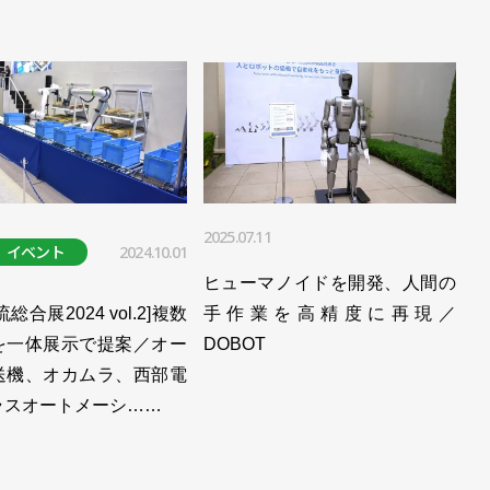
2025.07.11
イベント
2024.10.01
ヒューマノイドを開発、人間の
総合展2024 vol.2]複数
手作業を高精度に再現／
を一体展示で提案／オー
DOBOT
送機、オカムラ、西部電
ラスオートメーシ……