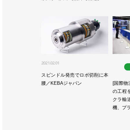
2021.02.01
スピンドル発売でロボ切削に本
腰／KEBAジャパン
[国際物流
の工程
クラ輸
機、プ