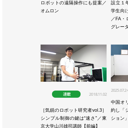
ロボットの遠隔操作にも提案／
設立１
オムロン
学生向
／FA
グレー
2025.07.2
連載
2018.11.02
中国オ
［気鋭のロボット研究者vol.3］
約し「
シンプル制御の鍵は“速さ”／東
ション
京大学山川雄司講師【前編】