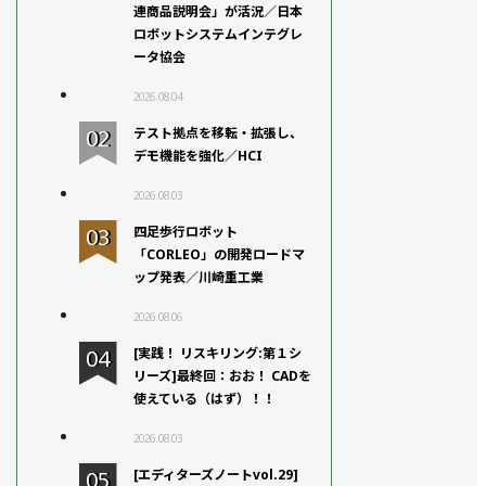
連商品説明会」が活況／日本
ロボットシステムインテグレ
ータ協会
2026.08.04
テスト拠点を移転・拡張し、
デモ機能を強化／HCI
2026.08.03
四足歩行ロボット
「CORLEO」の開発ロードマ
ップ発表／川崎重工業
2026.08.06
[実践！ リスキリング:第１シ
リーズ]最終回：おお！ CADを
使えている（はず）！！
2026.08.03
[エディターズノートvol.29]