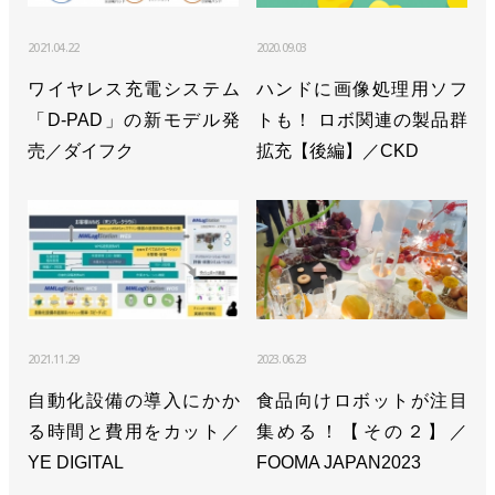
2021.04.22
2020.09.03
ワイヤレス充電システム
ハンドに画像処理用ソフ
「D-PAD」の新モデル発
トも！ ロボ関連の製品群
売／ダイフク
拡充【後編】／CKD
2021.11.29
2023.06.23
自動化設備の導入にかか
食品向けロボットが注目
る時間と費用をカット／
集める！【その２】／
YE DIGITAL
FOOMA JAPAN2023