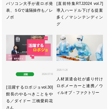
パソコン大手が産ロボ発
[直前特集RTJ2024 vol.7]
表、５Gで遠隔操作も／レ
導入ハードル下げる提案
ノボ
多く／マシンテンディン
グ
2020.11.20
2024.07.18
連載
人材派遣会社が盛り付け
ロボメーカーと連携／ウ
[活躍するロボジョvol.30]
ィルオブ・ファクトリー
館長のやるべきことをや
る／ダイドー 三橋愛莉花
さん