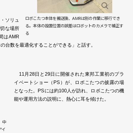
ロボこたつ本体を搬送後、AMRは別の作業に移行でき
・ソリュ
る。本体の設置位置の誤差はロボットのカメラで補正す
適切な場所
る
間はAMR
Rの台数を最適化することができる」と話す。
11月28日と29日に開催された東邦工業初のプラ
イベートショー（PS）が、ロボこたつの披露の場
となった。PSには約100人が訪れ、ロボこたつの機
能や運用方法の説明に、熱心に耳を傾けた。
、中
アイ