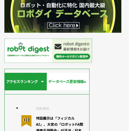
アクセスランキング
データベース更新情報
2026.08.05
特設展示は「フィジカル
AI」、大宮の「ロボットFA関
連商品説明会」が活況／日本