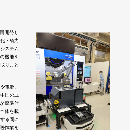
共同開発し
動化・省力
やシステム
）の機能を
を取りまと
や電源、
、中国のユ
成が標準仕
が本体を載
をする間に
搬送作業を