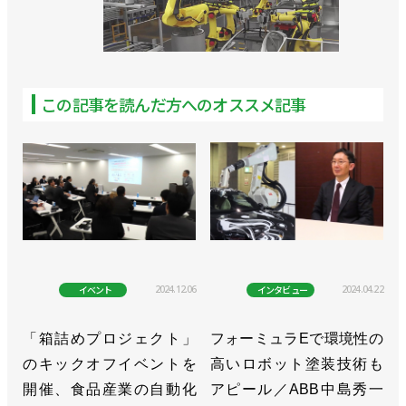
この記事を読んだ方へのオススメ記事
2024.12.06
2024.04.22
イベント
インタビュー
「箱詰めプロジェクト」
フォーミュラEで環境性の
のキックオフイベントを
高いロボット塗装技術も
開催、食品産業の自動化
アピール／ABB中島秀一