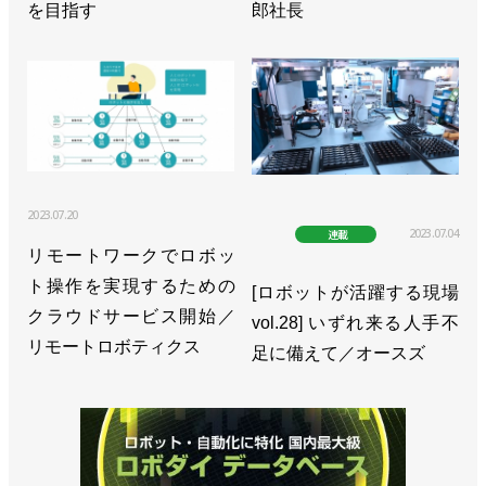
を目指す
郎社長
2023.07.20
2023.07.04
連載
リモートワークでロボッ
ト操作を実現するための
[ロボットが活躍する現場
クラウドサービス開始／
vol.28] いずれ来る人手不
リモートロボティクス
足に備えて／オースズ