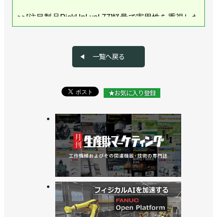
>>[注目製品PickUp! vol.77]軽量で実用性を重視した
ヒト型ロボット／REALMAN ROBOTICS「RMC-
AIDAL」
一覧へ戻る
>>６軸制御で本体重量3.3kg、超軽量・小型の協働
ロボットを発売／realman robotics
★お気に入り登録