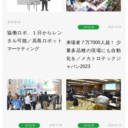
2020.08.03
2023.10.26
イベント
協働ロボ、１日からレン
タル可能／高島ロボット
来場者７万7000人超！ 少
マーケティング
量多品種の現場にも自動
化を／メカトロテックジ
ャパン2023
2018.11.06
2024.01.29
イベント
イベント