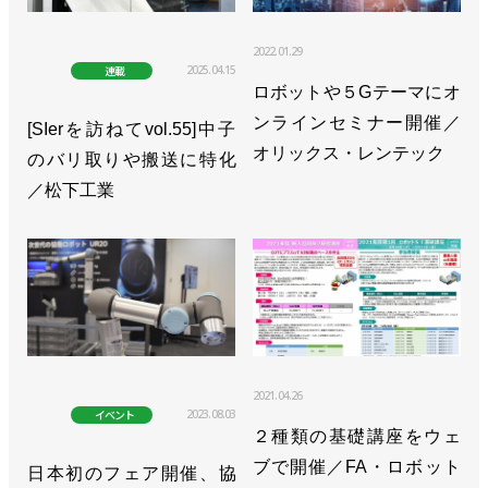
2022.01.29
2025.04.15
連載
ロボットや５Gテーマにオ
ンラインセミナー開催／
[SIerを訪ねてvol.55]中子
オリックス・レンテック
のバリ取りや搬送に特化
／松下工業
2021.04.26
2023.08.03
イベント
２種類の基礎講座をウェ
ブで開催／FA・ロボット
日本初のフェア開催、協