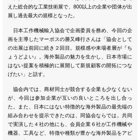
えた総合的な工業技術展で、800以上の企業や団体が出
展し過去最大の規模となった。
日本工作機械輸入協会で企画委員を務め、今回の企
画を主導したマーポスの勝又峰行さんは「協会として
の出展は前回に続き２回目。規模感や来場者層が『ち
ょうどよい』。海外製品の魅力を生かし、日本市場に
はない提案を積極的に展開して新規顧客の開拓につな
げたい」と話す。
協会内では、商材同士が競合する企業も少なくない
が、今回は参加企業が互いの良いところを出し合っ
た。また、日本にはない特徴的な海外製品の最先端の
組み合わせを提示できたのは、同協会ならでは。共同
で実演した４社の他にも、会員企業６社が工作機械や
機器、工具など、特徴や種類が豊かな海外製品をアピ