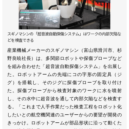
スギノマシンの「超音波自動探傷システム」はワークの内部欠陥な
どを検査できる
産業機械メーカーのスギノマシン（富山県滑川市、杉
野良暁社長）は、多関節ロボットや探傷プローブなど
を組み合わせた「超音波自動探傷システム」を出展し
た。ロボットアームの先端にコの字形の固定具（ジ
グ）を搭載し、そのジグに探傷プローブを取り付け
た。探傷プローブから検査対象のワークに水を噴射
し、その水中に超音波を通して内部欠陥などを検査す
る。「これまで人手作業だった検査工程をロボット化
したいとの航空機関連のユーザーからの要望が開発の
きっかけ。ロボットアームが部品形状に沿って動くた