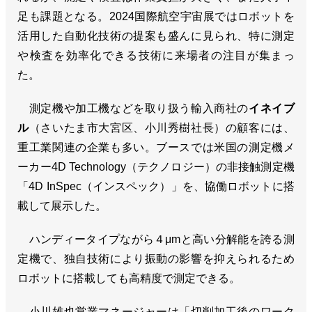
足も課題となる。2024国際航空宇宙展ではロボットを
活用した自動化技術の提案も盛んに見られ、特に測定
や検査を効率化できる技術に来場者の注目が集まっ
た。
測定機や加工機などを取り扱う輸入商社の
イネイブ
ル
（さいたま市大宮区、小川秀樹社長）の顧客には、
重工業関連の企業も多い。ブースでは米国の測定機メ
ーカー4D Technology（テクノロジー）の非接触測定機
「4D InSpec（インスペック）」を、協働ロボットに搭
載して展示した。
ハンディータイプながら４μmと高い分解能を誇る測
定機で、独自技術により振動の影響を抑えられるため
ロボットに搭載しても高精度で測定できる。
小川雄也営業マネージャーは「切削加工後のワーク