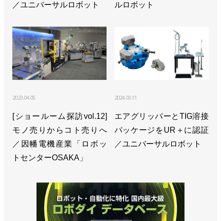
／ユニバーサルロボット
ルロボット
2023.04.05
2024.03.11
[ショールーム探訪vol.12]
エアグリッパーとTIG溶接
モノ売りからコト売りへ
パッケージをUR＋に認証
／因幡電機産業「ロボッ
／ユニバーサルロボット
トセンターOSAKA」