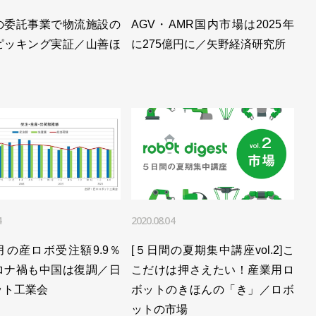
の委託事業で物流施設の
AGV・AMR国内市場は2025年
ピッキング実証／山善ほ
に275億円に／矢野経済研究所
4
2020.08.04
月の産ロボ受注額9.9％
[５日間の夏期集中講座vol.2]こ
ロナ禍も中国は復調／日
こだけは押さえたい！産業用ロ
ット工業会
ボットのきほんの「き」／ロボ
ットの市場