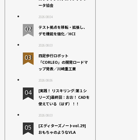
ータ協会
2026.08.04
テスト拠点を移転・拡張し、
デモ機能を強化／HCI
2026.08.03
四足歩行ロボット
「CORLEO」の開発ロードマ
ップ発表／川崎重工業
2026.08.06
[実践！ リスキリング:第１シ
リーズ]最終回：おお！ CADを
使えている（はず）！！
2026.08.03
[エディターズノートvol.29]
おもちゃのようなVLA