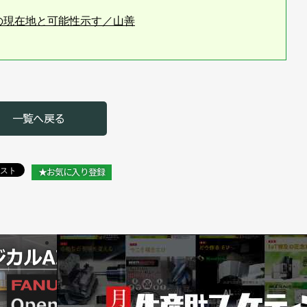
の現在地と可能性示す／山善
センターに参画／山善
売／山善
点を公開／山善
一覧へ戻る
ュームアップして新大阪にリニューアルオープン！／山善「協
★お気に入り登録
携／山善
開設／山善
r機能を獲得する商社【その２】／山善