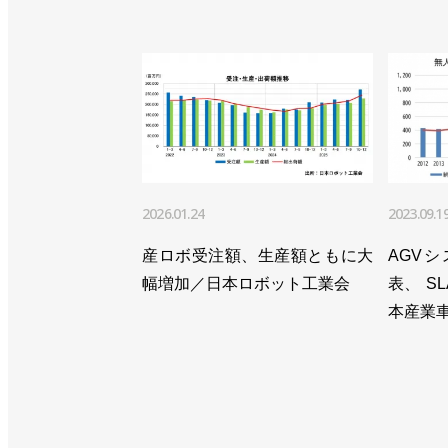
2026.01.24
2023.09.1
産ロボ受注額、生産額ともに大
AGV
幅増加／日本ロボット工業会
表、 S
本産業