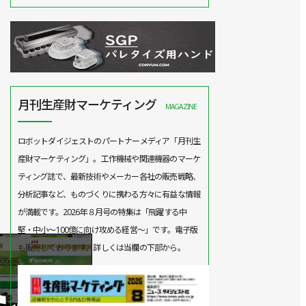
月刊生産財マーケティング
MAGAZINE
ロボットダイジェストのパートナーメディア「月刊生
産財マーケティング」。工作機械や関連機器のマーケ
ティング誌で、最新技術やメーカー各社の販売戦略、
分析記事など、ものづくりに携わる方々に有益な情報
が満載です。2026年８月号の特集は「飛躍する中
堅・中小～100億に向け攻める経営～」です。電子版
も販売しております。詳しくは当欄の下部から。