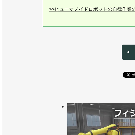
>>ヒューマノイドロボットの自律作業
>>ヒト型ロボット用AIのトレーニング
>>食品包装のラベルを判読するAIを発
>>AMRと自動倉庫を活用した新物流拠
>>[ショールーム探訪vol.30]ボリ
働ロボットテストラボ」
>>アセントロボティクスと資本業務提
>>協働ロボット専用のショールームを
>>[特集SIerになろうvol.10]SIe