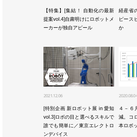
【特集】[集結！ 自動化の最新
経産省
提案vol.4]自粛明けにロボットメ
ピース
ーカーが独自アピール
か
2021.12.06
2020.08.0
[特別企画 新ロボット展 in 愛知
４－６
vol.3]ロボの目と選べるスキルで
減。コ
誰でも簡単に／東京エレクトロ
本ロボ
ンデバイス