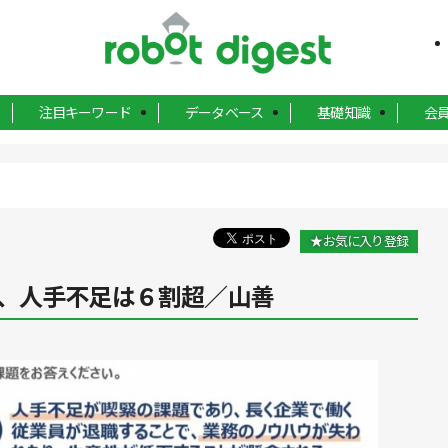
注目キーワード
データベース
基礎知識
会
★お気に入り登録
、人手不足は６割超／山善