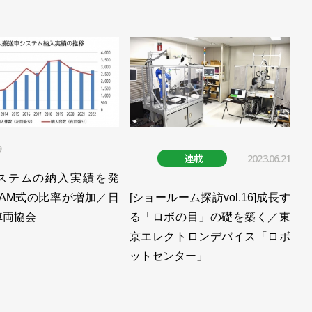
9
連載
2023.06.21
システムの納入実績を発
LAM式の比率が増加／日
[ショールーム探訪vol.16]成長す
車両協会
る「ロボの目」の礎を築く／東
京エレクトロンデバイス「ロボ
ットセンター」