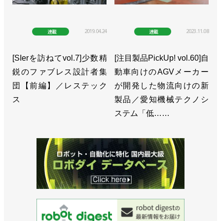
2019.04.24
2023.11.08
連載
連載
[SIerを訪ねてvol.7]少数精
[注目製品PickUp! vol.60]自
鋭のファブレス設計者集
動車向けのAGVメーカー
団【前編】／レステック
が開発した物流向けの新
ス
製品／愛知機械テクノシ
ステム「低……