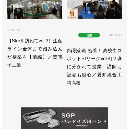
2018.12.17
2025.09.17
連載
［SIerを訪ねてvol.3］生産
ライン全体まで踏み込ん
[特別企画 密着！ 高校生ロ
だ構築を【前編】／豊電
ボットSIリーグvol.4]２班
子工業
に分かれて授業、講師も
記者も感心／愛知総合工
科高校