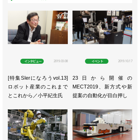
2019.03.08
2019.10.17
インタビュー
イベント
[特集SIerになろうvol.13]
23日から開催の
ロボット産業のこれまで
MECT2019、新方式や新
とこれから／小平紀生氏
提案の自動化が目白押し