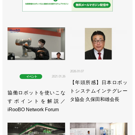
2026.01.07
2021.01.26
イベント
【年頭所感】日本ロボッ
トシステムインテグレー
協働ロボットを使いこな
タ協会 久保田和雄会長
すポイントを解説／
iRooBO Network Forum