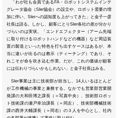
「わが社も会員であるFA・ロボットシステムインテ
グレータ協会（SIer協会）の設立や、ロボット需要の増
加に伴い、SIerへの認知度も上がってきた」と金子一彦
社長は語る。しかし、顧客にとりSIer各社の差が分かり
づらいのは実状。「エンドエフェクター（アーム先端
に取り付けるロボットハンドなどの機器）など周辺装
置の製造といった特色を打ち出すケースはあるが、本
当に違いが出るのは教示（ティーチング）であり、そ
れこそが命を吹き込む作業。だが、これの価値が顧客
には伝わりづらいかもしれない」と金子社長はみる。
SIer事業は主に技術部が担当し、14人いるほとんど
が工作機械の事業と兼務する。なかでも営業部営業開
発課の大和田博之課長（＝写真中央）、技術部ロボッ
ト技術課の瀬戸幸治課長（＝同左）、技術部機械技術
課の西井大輔課長（＝同右）の３人を中心とし、社内
の各部署が連携して案件に取り組む。