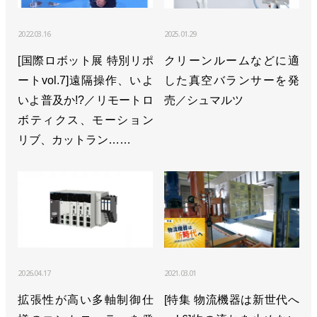
2022.03.16
2025.01.29
[国際ロボット展 特別リポ
クリーンルームなどに適
ートvol.7]遠隔操作、いよ
した真空バランサーを発
いよ普及か!?／リモートロ
売／シュマルツ
ボティクス、モーション
リブ、カットラン……
2026.04.17
2021.03.01
拡張性が高い多軸制御仕
[特集 物流機器は新世代へ