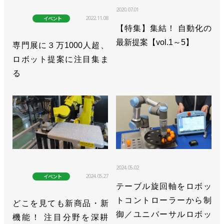
2020.07.01
2022.11.08
イベント
【特集】集結！ 自動化の
最新提案【vol.1～5】
専門展に３万1000人超、
ロボット提案に注目集ま
る
2024.05.02
2024.05.27
イベント
テーブル旋回軸をロボッ
トコントローラーから制
どこを見ても新商品・新
御／ユニバーサルロボッ
機能！ 注目分野を深耕