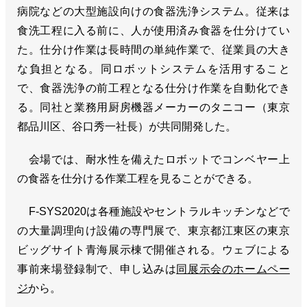
病院などの大型施設向けの食器洗浄システム。従来は
食洗工程に入る前に、人が使用済み食器を仕分けてい
た。仕分け作業は長時間の単純作業で、従業員の大き
な負担となる。同ロボットシステムを活用すること
で、食器洗浄の前工程となる仕分け作業を自動化でき
る。同社と業務用厨房機器メーカーのタニコー（東京
都品川区、谷口秀一社長）が共同開発した。
会場では、耐水性を備えたロボットでコンベヤー上
の食器を仕分ける作業工程を見ることができる。
F-SYS2020は各種施設やセントラルキッチンなどで
の大量調理向け設備の専門展で、東京都江東区の東京
ビッグサイト青海展示棟で開催される。ウェブによる
事前来場登録制で、申し込みは
同展示会のホームペー
ジ
から。