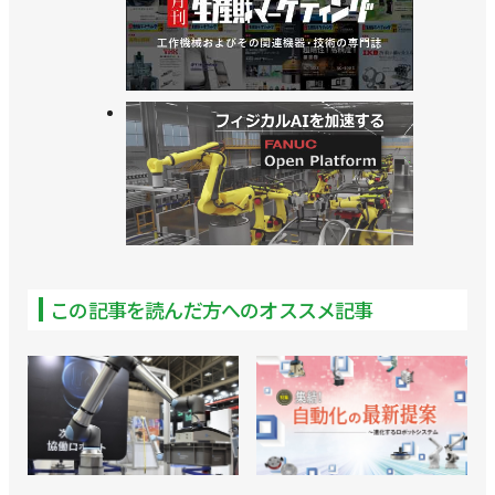
>>フライドポテトをロボットが調理／コネクテッド
ロボティクス
>>そばロボットの特設サイト開設／コネクテッドロ
ボティクス
>>新型そばロボットを初公開／コネクテッドロボテ
ィクス
>>8.5億円を調達、販路拡大や開発を加速／コネク
この記事を読んだ方へのオススメ記事
テッドロボティクス