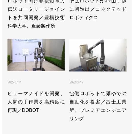
ロボット向け非接触電力
そばロボットがJR山手線
伝送ロータリージョイン
に初進出／コネクテッド
トを共同開発／豊橋技術
ロボティクス
科学大学、近藤製作所
2025.07.11
2022.04.12
ヒューマノイドを開発、
協働ロボットで麺ゆでの
人間の手作業を高精度に
自動化を提案／富士工業
再現／DOBOT
所、プレミアエンジニア
リング