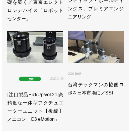
ンディップ・ホールディ
礎を築く／東京エレクト
ングス、プレミアエンジ
ロンデバイス「ロボット
ニアリング
センター」
2020.10.08
2020.01.29
連載
台湾テックマンの協働ロ
ボを日本市場に／SSI
[注目製品PickUp!vol.21]高
精度な一体型アクチュエ
ーターユニット【後編】
／ニコン「C3 eMotion」