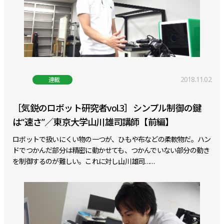
2018.11.02
連載
［気鋭のロボット研究者vol.3］シンプル制御の鍵
は“速さ”／東京大学山川雄司講師【前編】
ロボットで扱いにくい物の一つが、ひもや布などの柔軟物だ。ハン
ドでつかんだ部分は精密に動かせても、つかんでいない部分の動き
を制御するのが難しい。これに対し山川雄司……