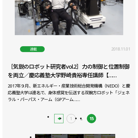
2018.11.01
連載
［気鋭のロボット研究者vol.2］力の制御と位置制御
を両立／慶応義塾大学野崎貴裕専任講師【……
2017年９月、新エネルギー・産業技術総合開発機構（NEDO）と慶
応義塾大学は連名で、身体感覚を伝送する双腕方ロボット「ジェネ
ラル・パーパス・アーム（GPアーム……
1
...
15