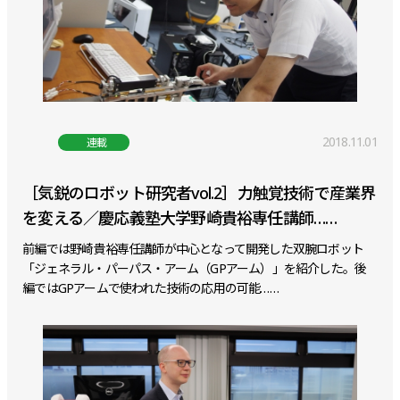
2018.11.01
連載
［気鋭のロボット研究者vol.2］力触覚技術で産業界
を変える／慶応義塾大学野崎貴裕専任講師……
前編では野崎貴裕専任講師が中心となって開発した双腕ロボット
「ジェネラル・パーパス・アーム（GPアーム）」を紹介した。後
編ではGPアームで使われた技術の応用の可能……