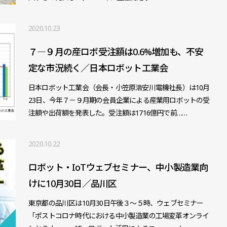
2020.10.23
７―９月の産ロボ受注額は0.6%増加も、不安
定な市況続く／日本ロボット工業会
日本ロボット工業会（会長・小笠原浩安川電機社長）は10月
23日、今年７－９月期の会員企業による産業用ロボットの受
注額や出荷額を発表した。受注額は1716億円で前……
2020.10.22
ロボット・IoTウェブセミナー、中小製造業向
けに10月30日／品川区
東京都の品川区は10月30日午後３～５時、ウェブセミナー
「ポストコロナ時代における中小製造業の工場変革オンライ