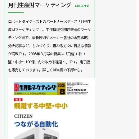
月刊生産財マーケティング
MAGAZINE
ロボットダイジェストのパートナーメディア「月刊生
産財マーケティング」。工作機械や関連機器のマーケ
ティング誌で、最新技術やメーカー各社の販売戦略、
分析記事など、ものづくりに携わる方々に有益な情報
が満載です。2026年８月号の特集は「飛躍する中
堅・中小～100億に向け攻める経営～」です。電子版
も販売しております。詳しくは当欄の下部から。