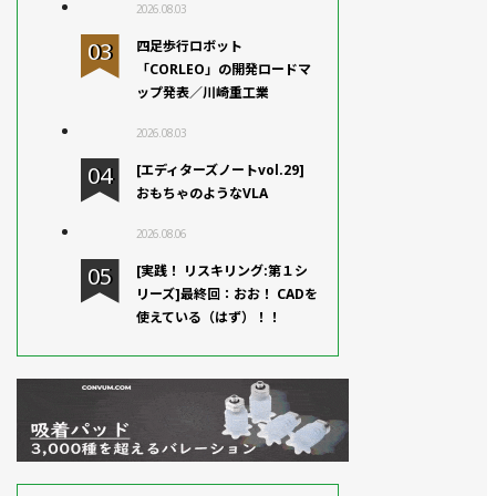
2026.08.03
四足歩行ロボット
「CORLEO」の開発ロードマ
ップ発表／川崎重工業
2026.08.03
[エディターズノートvol.29]
おもちゃのようなVLA
2026.08.06
[実践！ リスキリング:第１シ
リーズ]最終回：おお！ CADを
使えている（はず）！！