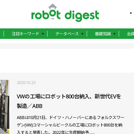
注目キーワード
データベース
基礎知識
会
2020.10.23
VWの工場にロボット800台納入、新世代EVを
製造／ABB
ABBは10月21日、ドイツ・ハノーバーにあるフォルクスワー
ゲン(VW)コマーシャルビークルの工場にロボット800台を納
入すると発表した。2022年に生産開始予……