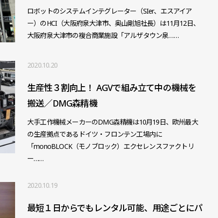
ロボットのシステムインテグレーター（SIer、エスアイア
ー）のHCI（大阪府泉大津市、奥山剛旭社長）は11月12日、
大阪府泉大津市の複合商業施設「アルザタウン泉……
2020.10.20
生産性３割向上！ AGVで組み立て中の機械を
搬送／DMG森精機
大手工作機械メーカーのDMG森精機は10月19日、欧州最大
の生産拠点であるドイツ・フロンテン工場内に
「monoBLOCK（モノブロック）エクセレンスファクトリ
ー……
2020.10.19
最短１日からでもレンタル可能、用途ごとにパ