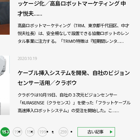
ッケージ化／高島ロボットマーケティング 中
才悦夫……
高島ロボットマーケティング（TRM、東京都千代田区、中才
悦夫社長）は、安全柵なしで設置できる協働ロボットのレン
タル事業に注力する。「TRMの特徴は『短期間レンタ……
2020.10.19
ケーブル挿入システムを開発、自社のビジョン
センサー活用／クラボウ
クラボウは10月19日、自社の３次元ビジョンセンサー
「KURASENSE（クラセンス）」を使った「フラットケーブル
高速挿入ロボットシステム」の受注を開始した。こ……
196
197
198
199
...
259
古い記事