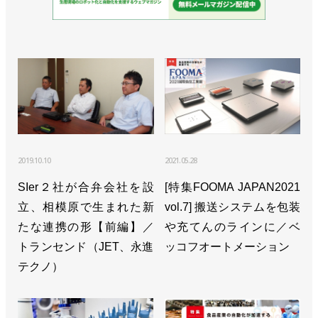
2019.10.10
2021.05.28
SIer２社が合弁会社を設
[特集FOOMA JAPAN2021
立、相模原で生まれた新
vol.7] 搬送システムを包装
たな連携の形【前編】／
や充てんのラインに／ベ
トランセンド（JET、永進
ッコフオートメーション
テクノ）