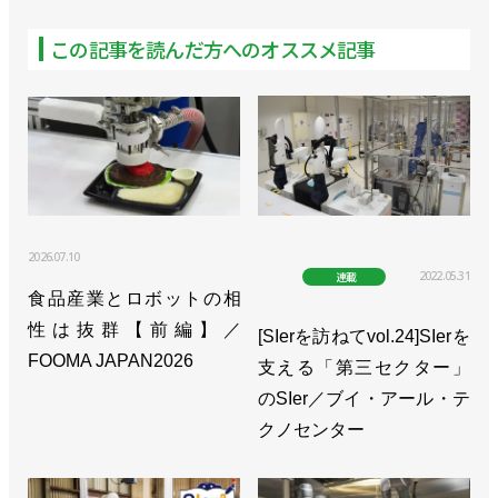
この記事を読んだ方へのオススメ記事
2026.07.10
2022.05.31
連載
食品産業とロボットの相
性は抜群【前編】／
[SIerを訪ねてvol.24]SIerを
FOOMA JAPAN2026
支える「第三セクター」
のSIer／ブイ・アール・テ
クノセンター