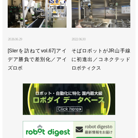
2026.06.29
2022.06.30
[SIerを訪ねてvol.67]アイ
そばロボットがJR山手線
デア勝負で差別化／アイ
に初進出／コネクテッド
ズロボ
ロボティクス