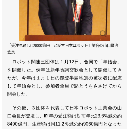
「受注見通しは9000億円」と話す日本ロボット工業会の山口賢治
会長
ロボット関連三団体は１月12日、合同で「年始会」
を開催した。例年は新年賀詞交歓会として開催してき
たが、今年は１月１日の能登半島地震の被災者に配慮
して年始会とし、参加者全員で黙とうをささげてから
開会した。
その後、３団体を代表して日本ロボット工業会の山
口会長が登壇し、昨年の受注額は対前年比23.6%減の約
8490億円、生産額は同11.2％減の約9060億円となった