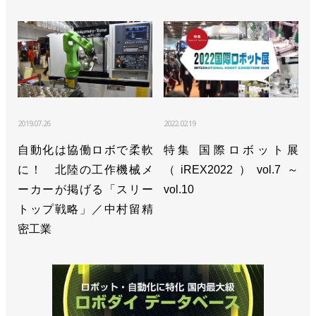
2019.07.26
2022.02.19
自動化は協働ロボで柔軟
特集 国際ロボット展
に！ 北陸の工作機械メ
（iREX2022）vol.7～
ーカーが掲げる「スリー
vol.10
トップ戦略」／中村留精
密工業