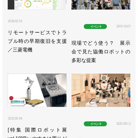
2026.02.16
2019.10.07
イベント
リモートサービスでトラ
ブル時の早期復旧を支援
現場でどう使う？ 展示
／三菱電機
会で見た協働ロボットの
多彩な提案
2022.03.04
2023.09.12
イベント
[特集 国際ロボット展