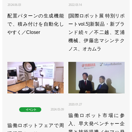
2024.06.03
2022.03.14
配置パターンの生成機能
[国際ロボット展 特別リポ
で、積み付けを自動化し
ートvol.5]新製品・新ブラ
やすく／Closer
ンド続々／不二越、芝浦
機械、伊藤忠マシンテク
ノス、オカムラ
2020.01.27
2024.05.09
イベント
協働ロボット市場に参
入、早大発ベンチャー企
協働ロボットフェアで周
業と技術提携／ヤマハ発