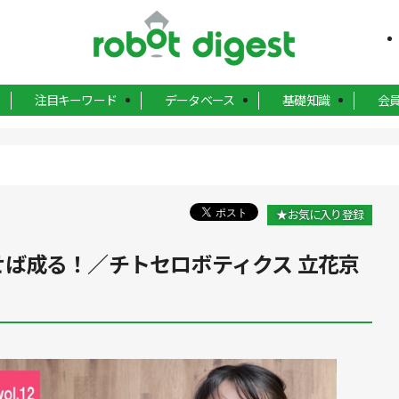
注目キーワード
データベース
基礎知識
会
★お気に入り登録
]なせば成る！／チトセロボティクス 立花京