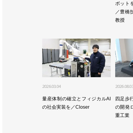
ボット
／豊橋
教授
2026.03.04
2026.08.0
量産体制の確立とフィジカルAI
四足歩行
の社会実装を／Closer
の開発
重工業