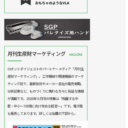
おもちゃのようなVLA
月刊生産財マーケティング
MAGAZINE
ロボットダイジェストのパートナーメディア「月刊生
産財マーケティング」。工作機械や関連機器のマーケ
ティング誌で、最新技術やメーカー各社の販売戦略、
分析記事など、ものづくりに携わる方々に有益な情報
が満載です。2026年８月号の特集は「飛躍する中
堅・中小～100億に向け攻める経営～」です。電子版
も販売しております。詳しくは当欄の下部から。