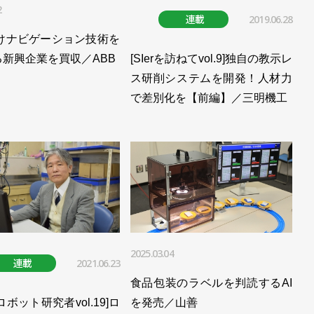
2
連載
2019.06.28
向けナビゲーション技術を
新興企業を買収／ABB
[SIerを訪ねてvol.9]独自の教示レ
ス研削システムを開発！人材力
で差別化を【前編】／三明機工
2025.03.04
連載
2021.06.23
食品包装のラベルを判読するAI
ロボット研究者vol.19]ロ
を発売／山善