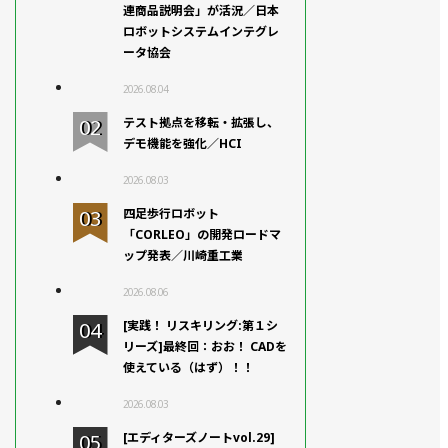
連商品説明会」が活況／日本
ロボットシステムインテグレ
ータ協会
2026.08.04
テスト拠点を移転・拡張し、
デモ機能を強化／HCI
2026.08.03
四足歩行ロボット
「CORLEO」の開発ロードマ
ップ発表／川崎重工業
2026.08.06
[実践！ リスキリング:第１シ
リーズ]最終回：おお！ CADを
使えている（はず）！！
2026.08.03
[エディターズノートvol.29]