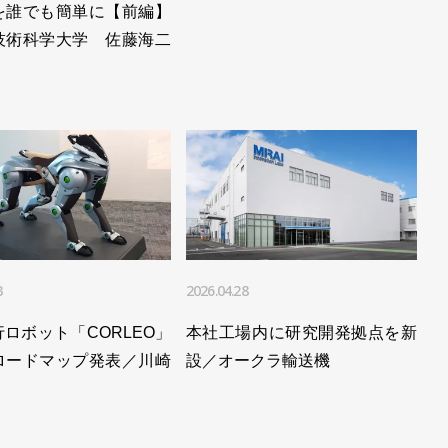
を誰でも簡単に【前編】
技術科学大学 佐藤海二
3
2026.04.28
ロボット「CORLEO」
本社工場内に研究開発拠点を新
ロードマップ発表／川崎
設／オークラ輸送機