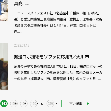
具商……
ニュースダイジェスト社（名古屋市千種区、樋口八郎社
長）と愛知県機械工具商業協同組合（愛機工、理事長・水谷
隆彦ミズタニ機販社長）は１月14日、産業用ロボットと
自……
2022.01.13
搬送ロボ技術をソファに応用?!／大川市
家具の産地である福岡県大川市は１月12日、搬送ロボットの
技術を応用したソファの動画を公開した。市内の家具メーカ
ーの丸庄（福岡県大川市、酒見俊郎社長）のソファと県……
149
150
151
152
...
259
古い記事