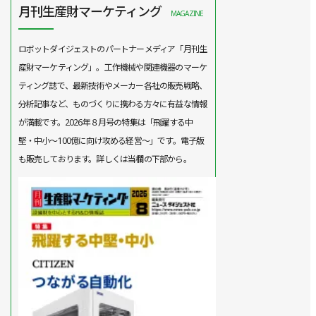
月刊生産財マーケティング
MAGAZINE
ロボットダイジェストのパートナーメディア「月刊生
産財マーケティング」。工作機械や関連機器のマーケ
ティング誌で、最新技術やメーカー各社の販売戦略、
分析記事など、ものづくりに携わる方々に有益な情報
が満載です。2026年８月号の特集は「飛躍する中
堅・中小～100億に向け攻める経営～」です。電子版
も販売しております。詳しくは当欄の下部から。