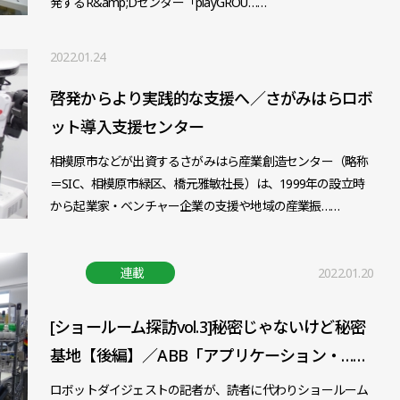
発するR&amp;Dセンター「playGROU……
2022.01.24
啓発からより実践的な支援へ／さがみはらロボ
ット導入支援センター
相模原市などが出資するさがみはら産業創造センター（略称
＝SIC、相模原市緑区、橋元雅敏社長）は、1999年の設立時
から起業家・ベンチャー企業の支援や地域の産業振……
連載
2022.01.20
[ショールーム探訪vol.3]秘密じゃないけど秘密
基地【後編】／ABB「アプリケーション・……
ロボットダイジェストの記者が、読者に代わりショールーム