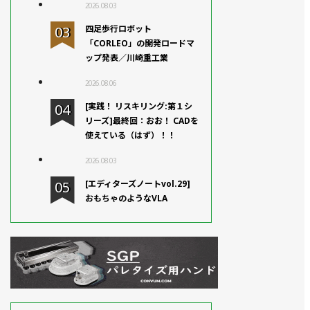
2026.08.03
四足歩行ロボット
「CORLEO」の開発ロードマ
ップ発表／川崎重工業
2026.08.06
[実践！ リスキリング:第１シ
リーズ]最終回：おお！ CADを
使えている（はず）！！
2026.08.03
[エディターズノートvol.29]
おもちゃのようなVLA