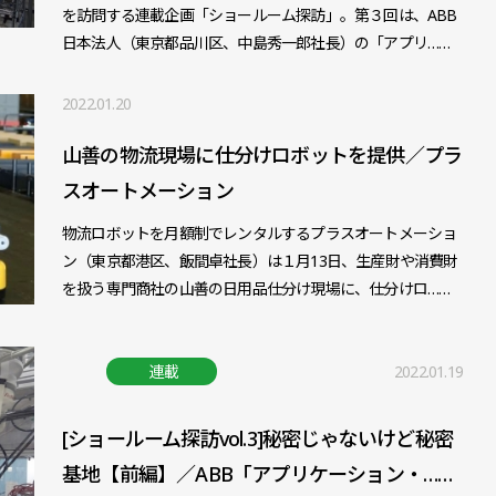
を訪問する連載企画「ショールーム探訪」。第３回は、ABB
日本法人（東京都品川区、中島秀一郎社長）の「アプリ……
2022.01.20
山善の物流現場に仕分けロボットを提供／プラ
スオートメーション
物流ロボットを月額制でレンタルするプラスオートメーショ
ン（東京都港区、飯間卓社長）は１月13日、生産財や消費財
を扱う専門商社の山善の日用品仕分け現場に、仕分けロ……
連載
2022.01.19
[ショールーム探訪vol.3]秘密じゃないけど秘密
基地【前編】／ABB「アプリケーション・……