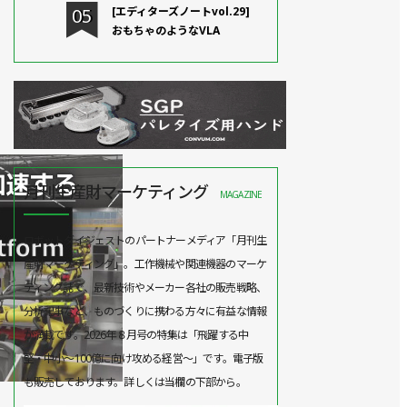
[エディターズノートvol.29]
おもちゃのようなVLA
月刊生産財マーケティング
MAGAZINE
ロボットダイジェストのパートナーメディア「月刊生
産財マーケティング」。工作機械や関連機器のマーケ
ティング誌で、最新技術やメーカー各社の販売戦略、
分析記事など、ものづくりに携わる方々に有益な情報
が満載です。2026年８月号の特集は「飛躍する中
堅・中小～100億に向け攻める経営～」です。電子版
も販売しております。詳しくは当欄の下部から。