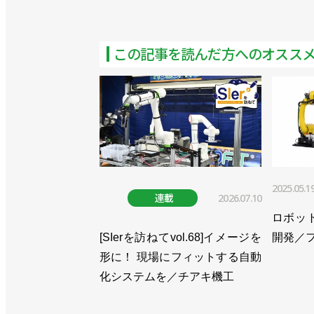
この記事を読んだ方へのオスス
2025.05.1
連載
2026.07.10
ロボッ
[SIerを訪ねてvol.68]イメージを
開発／
形に！ 現場にフィットする自動
化システムを／チアキ機工