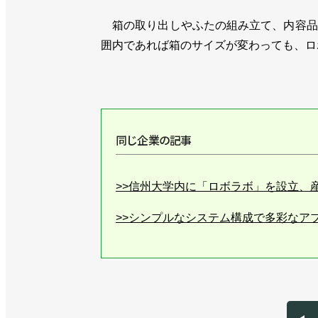
箱の取り出しやふたの組み立て、内容品
囲内であれば箱のサイズが変わっても、ロ
同じ企業の記事
>>信州大学内に「ロボラボ」を設立、
>>シンプルなシステム構成で多彩なア
>>ヒト型ロボットとAI検査のコラボ
>>新型NEXTAGEの研究機関向けを
>>ヒト型ロボットNEXTAGEに新機