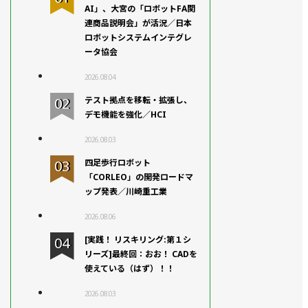
AI」、大宮の「ロボットFA関
連商品説明会」が活況／日本
ロボットシステムインテグレ
ータ協会
2026.08.04
テスト拠点を移転・拡張し、
デモ機能を強化／HCI
2026.08.03
四足歩行ロボット
「CORLEO」の開発ロードマ
ップ発表／川崎重工業
2026.08.06
[実践！ リスキリング:第１シ
リーズ]最終回：おお！ CADを
使えている（はず）！！
2026.08.03