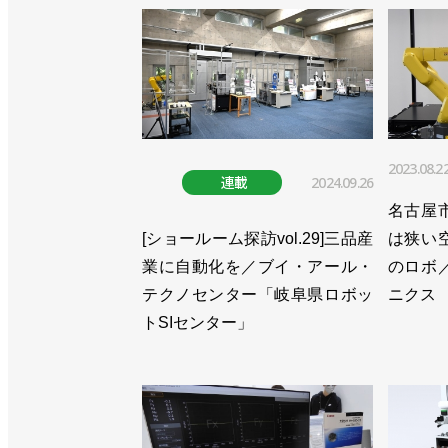
2023.08.2
連載
2024.09.26
名古屋
[ショールーム探訪vol.29]三品産
は狭い
業に自動化を／ブイ・アール・
のロボ
テクノセンター「岐阜県ロボッ
ニクス
トSIセンター」