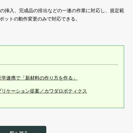
の挿入、完成品の排出などの一連の作業に対応し、規定範
ボットの動作変更のみで対応できる。
産学連携で「新材料の作り方を作る」
プリケーション提案／カワダロボティクス
展示を期間限定で／カワダロボティクス
発売／カワダロボティクス
種を追加／カワダロボティクス