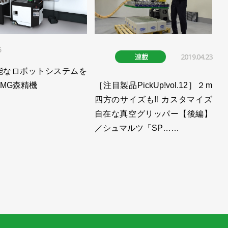
6
連載
2019.04.23
能なロボットシステムを
MG森精機
［注目製品PickUp!vol.12］２m
四方のサイズも‼ カスタマイズ
自在な真空グリッパー【後編】
／シュマルツ「SP……