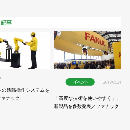
メ記事
9
イベント
2019.05.21
トの遠隔操作システムを
ファナック
「高度な技術を使いやすく」、
新製品を多数発表／ファナック