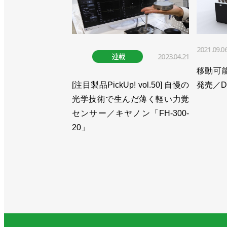
2021.09.0
連載
2023.04.21
移動可
[注目製品PickUp! vol.50] 自慢の
発売／D
光学技術で生んだ薄く軽い力覚
センサー／キヤノン「FH-300-
20」