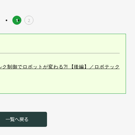
1
2
］精密トルク制御でロボットが変わる?! 【後編】／ロボテック
一覧へ戻る