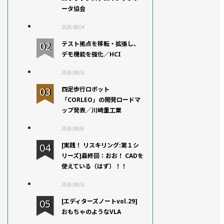
ータ協会
2026.08.04
テスト拠点を移転・拡張し、
デモ機能を強化／HCI
2026.08.03
四足歩行ロボット
「CORLEO」の開発ロードマ
ップ発表／川崎重工業
2026.08.06
[実践！ リスキリング:第１シ
リーズ]最終回：おお！ CADを
使えている（はず）！！
2026.08.03
[エディターズノートvol.29]
おもちゃのようなVLA