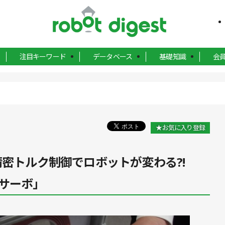
注目キーワード
データベース
基礎知識
会
★お気に入り登録
13］精密トルク制御でロボットが変わる?!
サーボ」