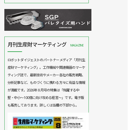
月刊生産財マーケティング
MAGAZINE
ロボットダイジェストのパートナーメディア「月刊生
産財マーケティング」。工作機械や関連機器のマーケ
ティング誌で、最新技術やメーカー各社の販売戦略、
分析記事など、ものづくりに携わる方々に有益な情報
が満載です。2026年８月号の特集は「飛躍する中
堅・中小～100億に向け攻める経営～」です。電子版
も販売しております。詳しくは当欄の下部から。