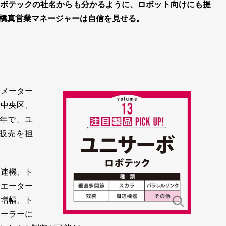
ボテックの社名からも分かるように、ロボット向けにも提
橋真営業マネージャーは自信を見せる。
メーター
都中央区、
5年で、ユ
販売を担
速機、ト
ュエーター
を増幅、ト
ローラーに