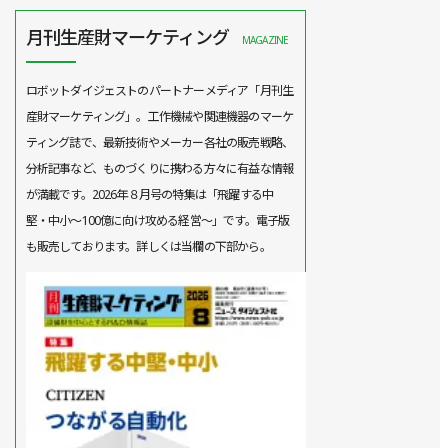
月刊生産財マーケティング
MAGAZINE
ロボットダイジェストのパートナーメディア「月刊生
産財マーケティング」。工作機械や関連機器のマーケ
ティング誌で、最新技術やメーカー各社の販売戦略、
分析記事など、ものづくりに携わる方々に有益な情報
が満載です。2026年８月号の特集は「飛躍する中
堅・中小～100億に向け攻める経営～」です。電子版
も販売しております。詳しくは当欄の下部から。