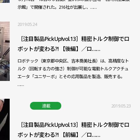
示館」で開催された。216社が出展し、……
2019.05.24
［注目製品PickUp!vol.13］精密トルク制御でロ
ボットが変わる?! 【後編】／ロ……
ロボテック（東京都中央区、吉本喬美社長）は、高精度なト
ルク（回転する力の強さ）制御が可能な電動トルクアクチュ
エータ「ユニサーボ」とその応用製品を製造、販売する。
……
連載
2019.05.23
［注目製品PickUp!vol.13］精密トルク制御でロ
ボットが変わる?! 【前編】／ロ……