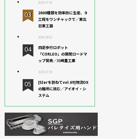
2026.07.30
2600種類を効率的に生産、９
工程をワンチャックで／東北
日東工器
2026.08.03
四足歩行ロボット
「CORLEO」の開発ロードマ
ップ発表／川崎重工業
2026.07.29
[SIerを訪ねてvol.69]物流DX
の難所に挑む／アイオイ・シ
ステム