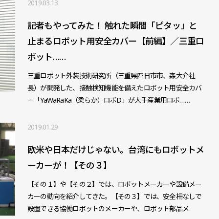
2019.03.13
記者もやってみた！ 触れた瞬間「ピタッ」と
止まるロボット用安全カバー【前編】／三重ロ
ボット……
三重ロボット外装技術研究所（三重県四日市市、森大介社
長）が開発した、接触検知機能を備えたロボット用安全カバ
ー「YaWaRaKa（柔らか）ロボD」が大手産業用ロボ……
2019.01.29
欧米や日本だけじゃない。台湾にもロボットメ
ーカーが！【その３】
【その１】や【その２】では、ロボットメーカーや設備メー
カーの動向を紹介してきた。【その３】では、安全柵なしで
設置できる協働ロボットのメーカーや、ロボット部品メ