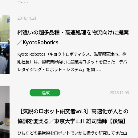
ー……
2018.11.21
桁違いの超多品種・高速処理を物流向けに提案
／KyotoRobotics
Kyoto Robotics（キョウトロボティクス、滋賀県草津市、徐
剛社長）は、物流業界向けに産業用ロボットを使った「デパ
レタイジング・ロボット・システム」を開……
連載
2018.11.03
［気鋭のロボット研究者vol.3］高速化が人との
協調を変える／東京大学山川雄司講師【後編】
ひもなどの柔軟物をロボットでいかに扱うか研究してきた山