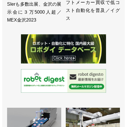
フトメーカー買収で低コ
SIerも多数出展、金沢の展
スト自動化を普及／イグ
示会に３万5000人超／
ス
MEX金沢2023