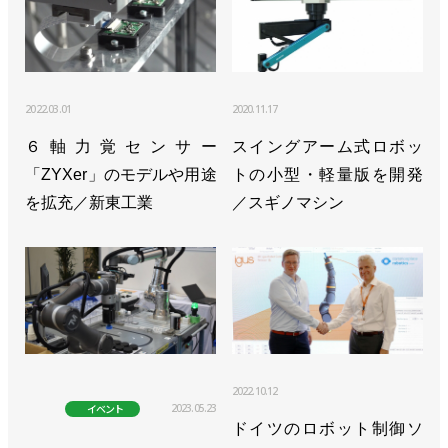
2022.03.01
2020.11.17
６軸力覚センサー
スイングアーム式ロボッ
「ZYXer」のモデルや用途
トの小型・軽量版を開発
を拡充／新東工業
／スギノマシン
2022.10.12
2023.05.23
イベント
ドイツのロボット制御ソ