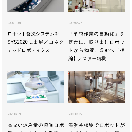
2020.10.01
2019.08.27
ロボット食洗システムをF-
「単純作業の自動化」を
SYS2020に出展／コネク
使命に、取り出しロボッ
テッドロボティクス
トから物流、SIerへ【後
編】／スター精機
2021.04.21
2021.03.15
高吸い込み量の協働ロボ
海浜幕張駅でロボットが