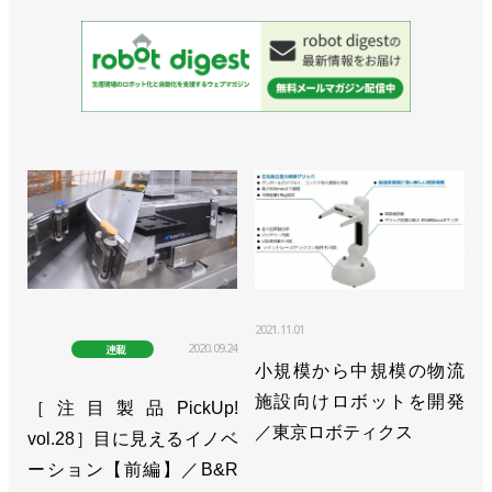
2021.11.01
2020.09.24
連載
小規模から中規模の物流
施設向けロボットを開発
［注目製品PickUp!
／東京ロボティクス
vol.28］目に見えるイノベ
ーション【前編】／B&R