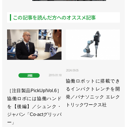
この記事を読んだ方へのオススメ記事
2024.09.05
2019.01.18
連載
協働ロボットに搭載でき
るインパクトレンチを開
［注目製品PickUp!Vol.6］
発／パナソニック エレク
協働ロボには協働ハンド
トリックワークス社
を【後編】／シュンク・
ジャパン「Co-actグリッパ
ー」