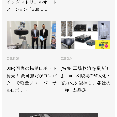
インダストリアルオート
メーション「Sup……
2023.11.29
2023.06.14
30kg可搬の協働ロボット
[特集 工場物流を刷新せ
発売！ 高可搬だがコンパ
よ！vol.８]現場の省人化・
クトで軽量／ユニバーサ
省力化を後押し、各社の
ルロボット
一押し製品③