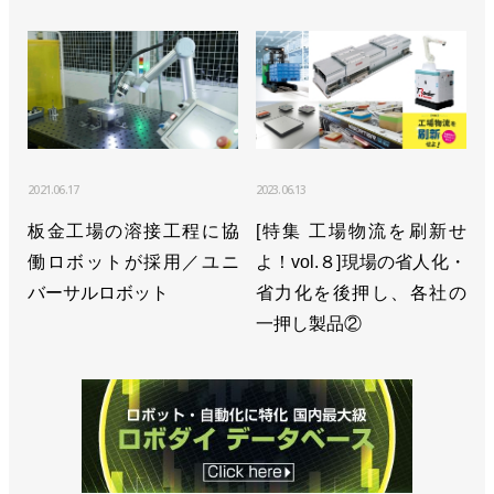
2021.06.17
2023.06.13
板金工場の溶接工程に協
[特集 工場物流を刷新せ
働ロボットが採用／ユニ
よ！vol.８]現場の省人化・
バーサルロボット
省力化を後押し、各社の
一押し製品②