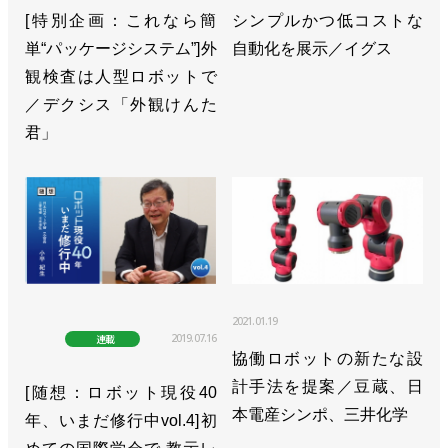
[特別企画：これなら簡
シンプルかつ低コストな
単“パッケージシステム”]外
自動化を展示／イグス
観検査は人型ロボットで
／デクシス「外観けんた
君」
2021.01.19
2019.07.16
連載
協働ロボットの新たな設
計手法を提案／豆蔵、日
[随想：ロボット現役40
本電産シンポ、三井化学
年、いまだ修行中vol.4]初