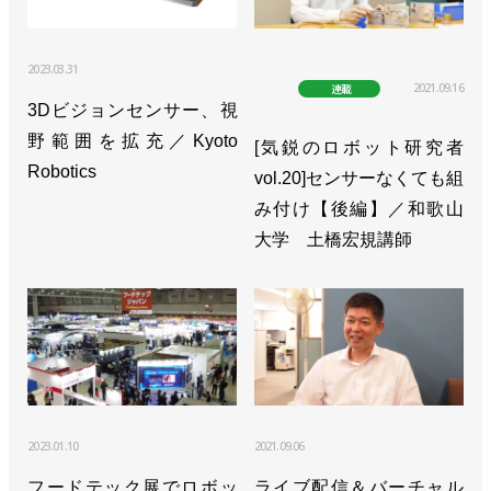
2023.03.31
2021.09.16
連載
3Dビジョンセンサー、視
野範囲を拡充／Kyoto
[気鋭のロボット研究者
Robotics
vol.20]センサーなくても組
み付け【後編】／和歌山
大学 土橋宏規講師
2023.01.10
2021.09.06
フードテック展でロボッ
ライブ配信＆バーチャル