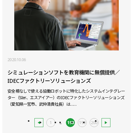
2020.10.06
シミュレーションソフトを教育機関に無償提供／
IDECファクトリーソリューションズ
安全柵なしで使える協働ロボットに特化したシステムインテグレー
ター（SIer、エスアイアー）のIDECファクトリーソリューションズ
（愛知県一宮市、武仲清貴社長）は……
1
...
198
199
200