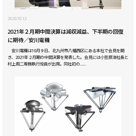
2020.10.12
2021年２月期中間決算は減収減益、下半期の回復
に期待／安川電機
安川電機は10月９日、北九州市八幡西区にある本社で会見を開
き、2021年２月期の中間決算を発表した。会見には小笠原浩社長と
村上周二専務執行役員が出席。同社初の……